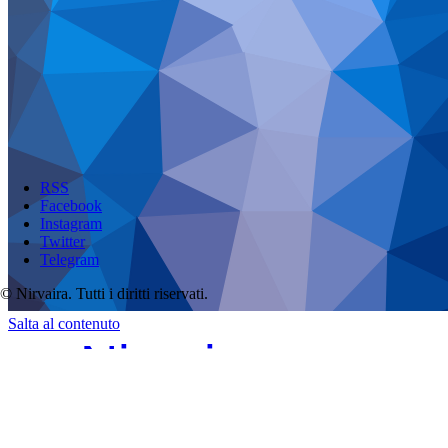
RSS
Facebook
Instagram
Twitter
Telegram
© Nirvaira. Tutti i diritti riservati.
Salta al contenuto
Nirvaira
Just Peace
RSS
Facebook