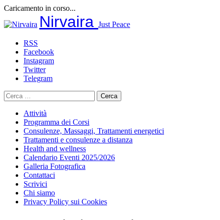
Caricamento in corso...
Salta
Nirvaira
Just Peace
al
contenuto
RSS
Facebook
Instagram
Twitter
Telegram
Ricerca
per:
Attività
Programma dei Corsi
Consulenze, Massaggi, Trattamenti energetici
Trattamenti e consulenze a distanza
Health and wellness
Calendario Eventi 2025/2026
Galleria Fotografica
Contattaci
Scrivici
Chi siamo
Privacy Policy sui Cookies