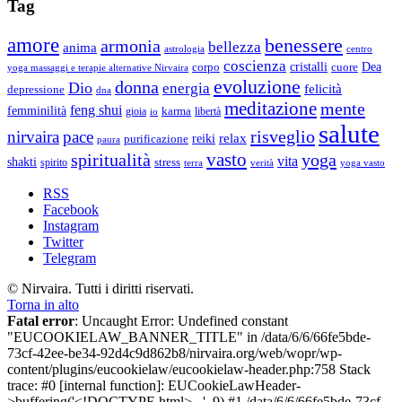
Tag
amore
benessere
armonia
bellezza
anima
astrologia
centro
coscienza
Dea
corpo
cristalli
cuore
yoga massaggi e terapie alternative Nirvaira
evoluzione
donna
Dio
energia
felicità
depressione
dna
meditazione
mente
feng shui
femminilità
gioia
karma
libertà
io
salute
risveglio
nirvaira
pace
relax
reiki
purificazione
paura
vasto
spiritualità
yoga
vita
shakti
spirito
stress
terra
verità
yoga vasto
RSS
Facebook
Instagram
Twitter
Telegram
© Nirvaira. Tutti i diritti riservati.
Torna in alto
Fatal error
: Uncaught Error: Undefined constant
"EUCOOKIELAW_BANNER_TITLE" in /data/6/6/66fe5bde-
73cf-42ee-be34-92d4c9d862b8/nirvaira.org/web/wopr/wp-
content/plugins/eucookielaw/eucookielaw-header.php:758 Stack
trace: #0 [internal function]: EUCookieLawHeader-
>buffering('<!DOCTYPE html>...', 9) #1 /data/6/6/66fe5bde-73cf-