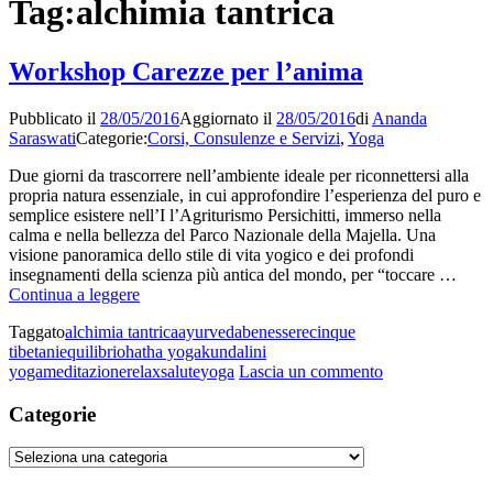
Tag:
alchimia tantrica
Workshop Carezze per l’anima
Pubblicato il
28/05/2016
Aggiornato il
28/05/2016
di
Ananda
Saraswati
Categorie:
Corsi, Consulenze e Servizi
,
Yoga
Due giorni da trascorrere nell’ambiente ideale per riconnettersi alla
propria natura essenziale, in cui approfondire l’esperienza del puro e
semplice esistere nell’I l’Agriturismo Persichitti, immerso nella
calma e nella bellezza del Parco Nazionale della Majella. Una
visione panoramica dello stile di vita yogico e dei profondi
insegnamenti della scienza più antica del mondo, per “toccare …
Workshop
Continua a leggere
Carezze
Taggato
alchimia tantrica
ayurveda
benessere
cinque
per
tibetani
equilibrio
hatha yoga
kundalini
l’anima
su
yoga
meditazione
relax
salute
yoga
Lascia un commento
Workshop
Carezze
Categorie
per
l’anima
Categorie