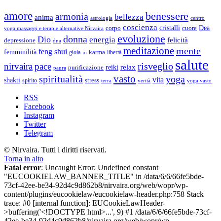
amore
benessere
armonia
bellezza
anima
astrologia
centro
coscienza
Dea
corpo
cristalli
cuore
yoga massaggi e terapie alternative Nirvaira
evoluzione
donna
Dio
energia
felicità
depressione
dna
meditazione
mente
feng shui
femminilità
gioia
karma
libertà
io
salute
risveglio
nirvaira
pace
relax
reiki
purificazione
paura
vasto
spiritualità
yoga
vita
shakti
spirito
stress
terra
verità
yoga vasto
RSS
Facebook
Instagram
Twitter
Telegram
© Nirvaira. Tutti i diritti riservati.
Torna in alto
Fatal error
: Uncaught Error: Undefined constant
"EUCOOKIELAW_BANNER_TITLE" in /data/6/6/66fe5bde-
73cf-42ee-be34-92d4c9d862b8/nirvaira.org/web/wopr/wp-
content/plugins/eucookielaw/eucookielaw-header.php:758 Stack
trace: #0 [internal function]: EUCookieLawHeader-
>buffering('<!DOCTYPE html>...', 9) #1 /data/6/6/66fe5bde-73cf-
42ee-be34-92d4c9d862b8/nirvaira.org/web/wopr/wp-