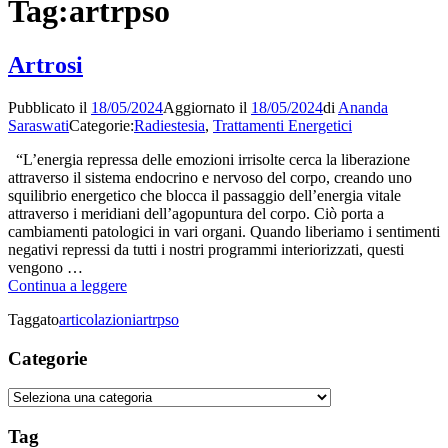
Tag:
artrpso
Artrosi
Pubblicato il
18/05/2024
Aggiornato il
18/05/2024
di
Ananda
Saraswati
Categorie:
Radiestesia
,
Trattamenti Energetici
“L’energia repressa delle emozioni irrisolte cerca la liberazione
attraverso il sistema endocrino e nervoso del corpo, creando uno
squilibrio energetico che blocca il passaggio dell’energia vitale
attraverso i meridiani dell’agopuntura del corpo. Ciò porta a
cambiamenti patologici in vari organi. Quando liberiamo i sentimenti
negativi repressi da tutti i nostri programmi interiorizzati, questi
vengono …
Artrosi
Continua a leggere
Taggato
articolazioni
artrpso
Categorie
Categorie
Tag