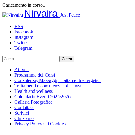
Caricamento in corso...
Salta
Nirvaira
Just Peace
al
contenuto
RSS
Facebook
Instagram
Twitter
Telegram
Ricerca
per:
Attività
Programma dei Corsi
Consulenze, Massaggi, Trattamenti energetici
Trattamenti e consulenze a distanza
Health and wellness
Calendario Eventi 2025/2026
Galleria Fotografica
Contattaci
Scrivici
Chi siamo
Privacy Policy sui Cookies