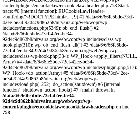
content/plugins/eucookielaw/eucookielaw-header.php:758 Stack
trace: #0 [internal function]: EUCookieLawHeader-
>buffering('<!DOCTYPE html>...', 9) #1 /data/6/6/66fe5bde-73cf-
42ee-be34-92d4c9d862b8/nirvaira.org/web/wopr/wp-
includes/functions.php(5349): ob_end_flush() #2
/data/6/6/66fe5bde-73cf-42ee-be34-
92d4c9d862b8/nirvaira.org/web/wopr/wp-includes/class-wp-
hook.php(310): wp_ob_end_flush_all('') #3 /data/6/6/66fe5bde-
73cf-42ee-be34-92d4c9d862b8/nirvaira.org/web/wopr/wp-
includes/class-wp-hook.php(334): WP_Hook->apply_filters(NULL,
Array) #4 /data/6/6/66fe5bde-73cf-42ee-be34-
92d4c9d862b8/nirvaira.org/web/wopr/wp-includes/plugin.php(517):
WP_Hook->do_action(Array) #5 /data/6/6/66fe5bde-73cf-42ee-
be34-92d4c9d862b8/nirvaira.org/web/wopr/wp-
includes/load.php(1252): do_action('shutdown') #6 [internal
function]: shutdown_action_hook() #7 {main} thrown in
/data/6/6/66fe5bde-73cf-42ee-be34-
92d4c9d862b8/nirvaira.org/web/wopr/wp-
content/plugins/eucookielaw/eucookielaw-header.php
on line
758