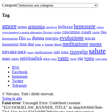
Categorie
Tag
amore
benessere
armonia
bellezza
anima
astrologia
centro
coscienza
Dea
corpo
cristalli
cuore
yoga massaggi e terapie alternative Nirvaira
evoluzione
donna
Dio
energia
felicità
depressione
dna
meditazione
mente
feng shui
femminilità
gioia
karma
libertà
io
salute
risveglio
nirvaira
pace
relax
reiki
purificazione
paura
vasto
spiritualità
yoga
vita
shakti
spirito
stress
terra
verità
yoga vasto
RSS
Facebook
Instagram
Twitter
Telegram
© Nirvaira. Tutti i diritti riservati.
Torna in alto
Fatal error
: Uncaught Error: Undefined constant
"EUCOOKIELAW_BANNER_TITLE" in /data/6/6/66fe5bde-
73cf-42ee-be34-92d4c9d862b8/nirvaira.org/web/wopr/wp-