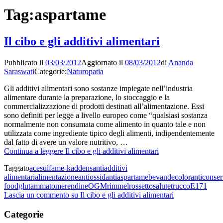
Tag:
aspartame
Il cibo e gli additivi alimentari
Pubblicato il
03/03/2012
Aggiornato il
08/03/2012
di
Ananda
Saraswati
Categorie:
Naturopatia
Gli additivi alimentari sono sostanze impiegate nell’industria
alimentare durante la preparazione, lo stoccaggio e la
commercializzazione di prodotti destinati all’alimentazione. Essi
sono definiti per legge a livello europeo come “qualsiasi sostanza
normalmente non consumata come alimento in quanto tale e non
utilizzata come ingrediente tipico degli alimenti, indipendentemente
dal fatto di avere un valore nutritivo, …
Continua a leggere
Il cibo e gli additivi alimentari
Taggato
acesulfame-k
addensanti
additivi
alimentari
alimentazione
antiossidanti
aspartame
bevande
coloranti
conser
food
glutammato
merendine
OGM
rimmel
rossetto
salute
trucco
Е171
Lascia un commento
su Il cibo e gli additivi alimentari
Categorie