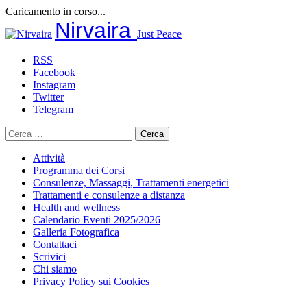
Caricamento in corso...
Salta
Nirvaira
Just Peace
al
contenuto
RSS
Facebook
Instagram
Twitter
Telegram
Ricerca
per:
Attività
Programma dei Corsi
Consulenze, Massaggi, Trattamenti energetici
Trattamenti e consulenze a distanza
Health and wellness
Calendario Eventi 2025/2026
Galleria Fotografica
Contattaci
Scrivici
Chi siamo
Privacy Policy sui Cookies