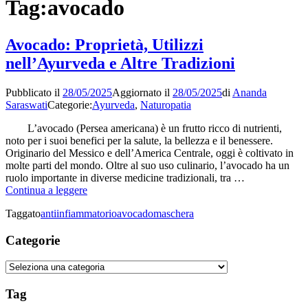
Tag:
avocado
Avocado: Proprietà, Utilizzi
nell’Ayurveda e Altre Tradizioni
Pubblicato il
28/05/2025
Aggiornato il
28/05/2025
di
Ananda
Saraswati
Categorie:
Ayurveda
,
Naturopatia
L’avocado (Persea americana) è un frutto ricco di nutrienti,
noto per i suoi benefici per la salute, la bellezza e il benessere.
Originario del Messico e dell’America Centrale, oggi è coltivato in
molte parti del mondo. Oltre al suo uso culinario, l’avocado ha un
ruolo importante in diverse medicine tradizionali, tra …
Avocado:
Continua a leggere
Proprietà,
Taggato
antiinfiammatorio
avocado
maschera
Utilizzi
nell’Ayurveda
Categorie
e
Altre
Tradizioni
Categorie
Tag