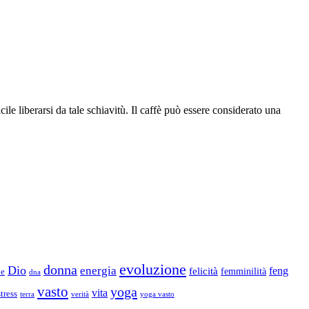
ile liberarsi da tale schiavitù. Il caffè può essere considerato una
evoluzione
donna
Dio
energia
felicità
feng
femminilità
ne
dna
vasto
yoga
vita
stress
terra
verità
yoga vasto