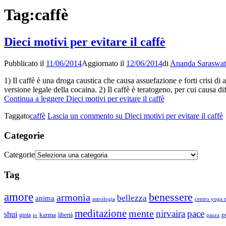
Tag:
caffè
Dieci motivi per evitare il caffè
Pubblicato il
11/06/2014
Aggiornato il
12/06/2014
di
Ananda Saraswat
1) Il caffè è una droga caustica che causa assuefazione e forti crisi di 
versione legale della cocaina. 2) Il caffè è teratogeno, per cui causa di
Continua a leggere
Dieci motivi per evitare il caffè
Taggato
caffè
Lascia un commento
su Dieci motivi per evitare il caffè
Categorie
Categorie
Tag
amore
benessere
armonia
bellezza
anima
astrologia
centro yoga m
meditazione
mente
nirvaira
pace
shui
p
gioia
karma
libertà
io
paura