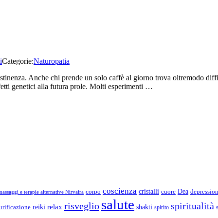
i
Categorie:
Naturopatia
astinenza. Anche chi prende un solo caffè al giorno trova oltremodo diffic
fetti genetici alla futura prole. Molti esperimenti …
coscienza
Dea
corpo
cristalli
cuore
depressio
assaggi e terapie alternative Nirvaira
salute
risveglio
spiritualità
relax
reiki
shakti
urificazione
spirito