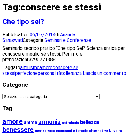
Tag:
conscere se stessi
Che tipo sei?
Pubblicato il
06/07/2014
di
Ananda
Saraswati
Categorie:
Seminari e Conferenze
Seminario teorico pratico “Che tipo Sei? Scienza antica per
conoscere meglio sé stessi. Per info e
prenotazioni:3290771388
Taggato
altruismo
amore
conscere se
su
stessi
perfezione
personalità
tolleranza
Lascia un commento
Ch
tip
Categorie
sei
Categorie
Tag
amore
armonia
bellezza
anima
astrologia
benessere
centro yoga massaggi e terapie alternative Nirvaira