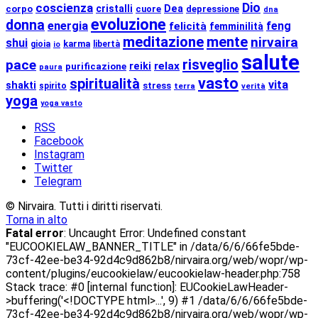
coscienza
Dio
cristalli
Dea
corpo
cuore
depressione
dna
evoluzione
donna
energia
feng
felicità
femminilità
meditazione
mente
nirvaira
shui
karma
gioia
libertà
io
salute
risveglio
pace
relax
reiki
purificazione
paura
vasto
spiritualità
vita
shakti
stress
spirito
terra
verità
yoga
yoga vasto
RSS
Facebook
Instagram
Twitter
Telegram
© Nirvaira. Tutti i diritti riservati.
Torna in alto
Fatal error
: Uncaught Error: Undefined constant
"EUCOOKIELAW_BANNER_TITLE" in /data/6/6/66fe5bde-
73cf-42ee-be34-92d4c9d862b8/nirvaira.org/web/wopr/wp-
content/plugins/eucookielaw/eucookielaw-header.php:758
Stack trace: #0 [internal function]: EUCookieLawHeader-
>buffering('<!DOCTYPE html>...', 9) #1 /data/6/6/66fe5bde-
73cf-42ee-be34-92d4c9d862b8/nirvaira.org/web/wopr/wp-