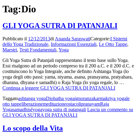
Tag:
Dio
GLI YOGA SUTRA DI PATANJALI
Pubblicato il
12/12/2013
di
Ananda Saraswati
Categorie:
I Sistemi
dello Yoga Tradizionale
,
Informazioni Essenziali
,
Le Otto Tappe
,
Maestri
,
Testi Fondamentali
,
Yoga
Gli Yoga Sutra di Patanjali rappresentano il testo base sullo Yoga.
Essi risalgono ad un periodo compreso tra il 200 a.C. e il 200 d.C. e
costituiscono lo Yoga Integrale, anche definito Ashtanga Yoga (lo
yoga degli otto passi: yama, niyama, asana, pranayama, pratyahara,
dharana, dhyana e samadhi) o Raja Yoga (lo yoga regale, lo …
Continua a leggere
GLI YOGA SUTRA DI PATANJALI
Taggato
ashtanga yoga
Dio
hatha yoga
ignoranza
karma
kriya yoga
le
otto tappe
liberazione
meditazione
ostacoli
pranayam
Raja
Yoga
samadhi
sé
yoga
yoga sutra di patangali
Lascia un commento
su
GLI YOGA SUTRA DI PATANJALI
Lo scopo della Vita