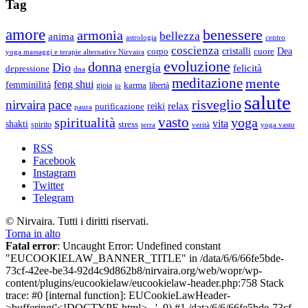
Tag
amore
benessere
armonia
bellezza
anima
astrologia
centro
coscienza
Dea
corpo
cristalli
cuore
yoga massaggi e terapie alternative Nirvaira
evoluzione
donna
Dio
energia
felicità
depressione
dna
meditazione
mente
feng shui
femminilità
gioia
karma
libertà
io
salute
risveglio
nirvaira
pace
relax
reiki
purificazione
paura
vasto
spiritualità
yoga
vita
shakti
spirito
stress
terra
verità
yoga vasto
RSS
Facebook
Instagram
Twitter
Telegram
© Nirvaira. Tutti i diritti riservati.
Torna in alto
Fatal error
: Uncaught Error: Undefined constant
"EUCOOKIELAW_BANNER_TITLE" in /data/6/6/66fe5bde-
73cf-42ee-be34-92d4c9d862b8/nirvaira.org/web/wopr/wp-
content/plugins/eucookielaw/eucookielaw-header.php:758 Stack
trace: #0 [internal function]: EUCookieLawHeader-
>buffering('<!DOCTYPE html>...', 9) #1 /data/6/6/66fe5bde-73cf-