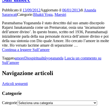
Pubblicato il
13/09/2012
Aggiornato il
06/01/2013
di
Ananda
Saraswati
Categorie:
Bhakti Yoga
,
Maestri
Paramahansa Yogananda è stato descritto dal suo amato discepolo
Rajarsi Janakananda come un Premavatar, ossia una ‘incarnazione
dell’amore divino’. In questo brano, scritto nel 1936, Paramahansaji
inizialmente parla della sua personale ricerca dell’amore divino e poi
della sua sintonia con Dio quale Amore. Ho cercato l’amore in molte
vite. Ho versato lacrime amare di separazione …
Continua a leggere
Sull’amore
Taggato
amore
Dio
spiritualità
yogananda
Lascia un commento
su
Sull’amore
Navigazione articoli
Articoli seguenti
Categorie
Categorie