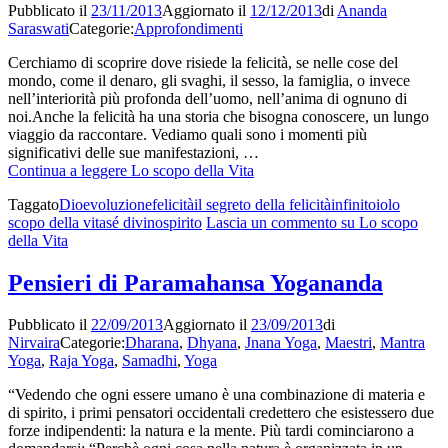
Pubblicato il
23/11/2013
Aggiornato il
12/12/2013
di
Ananda
Saraswati
Categorie:
Approfondimenti
Cerchiamo di scoprire dove risiede la felicità, se nelle cose del
mondo, come il denaro, gli svaghi, il sesso, la famiglia, o invece
nell’interiorità più profonda dell’uomo, nell’anima di ognuno di
noi.Anche la felicità ha una storia che bisogna conoscere, un lungo
viaggio da raccontare. Vediamo quali sono i momenti più
significativi delle sue manifestazioni, …
Continua a leggere
Lo scopo della Vita
Taggato
Dio
evoluzione
felicità
il segreto della felicità
infinito
io
lo
scopo della vita
sé divino
spirito
Lascia un commento
su Lo scopo
della Vita
Pensieri di Paramahansa Yogananda
Pubblicato il
22/09/2013
Aggiornato il
23/09/2013
di
Nirvaira
Categorie:
Dharana
,
Dhyana
,
Jnana Yoga
,
Maestri
,
Mantra
Yoga
,
Raja Yoga
,
Samadhi
,
Yoga
“Vedendo che ogni essere umano è una combinazione di materia e
di spirito, i primi pensatori occidentali credettero che esistessero due
forze indipendenti: la natura e la mente. Più tardi cominciarono a