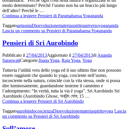
domandarsi: “Perchè ogni cosa nella natura è organizzata in un
modo determinato? Perchè l’uomo non ha un braccio più lungo
dell’altro? Perchè le …
Continua a leggere
Pensieri di Paramahansa Yogananda
Taggato
armonia
Dio
evoluzione
materia
spirito
universo
yogananda
Lascia un commento
su Pensieri di Paramahansa Yogananda
Pensieri di Sri Aurobindo
Pubblicato il
27/04/2013
Aggiornato il
27/04/2013
di
Ananda
Saraswati
Categorie:
Jnana Yoga
,
Raja Yoga
,
Yoga
Tuttavia l’utilità vera dello yoga ed il suo ultimo fine non possono
essere raggiunti che quando lo yoga, cosciente nell’uomo,
incosciente nella natura, coincide con la vita stessa, onde si possa
dire luminosamente, guardandone insieme il cammino e
l’adempimento: “In verità, tutta la via è yoga”. Sri Aurobindo Sri
Aurobindo (Aurobindo Ghose, অরবিন্দ ঘোষ; 15 …
Continua a leggere
Pensieri di Sri Aurobindo
Taggato
aurobindo
coscienza
Dio
evoluzione
materia
spirito
yoga
Lascia
un commento
su Pensieri di Sri Aurobindo
Sull’amore