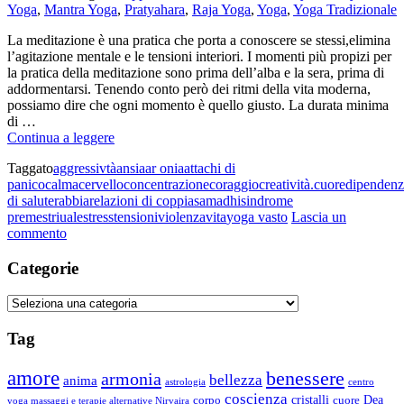
Yoga
,
Mantra Yoga
,
Pratyahara
,
Raja Yoga
,
Yoga
,
Yoga Tradizionale
La meditazione è una pratica che porta a conoscere se stessi,elimina
l’agitazione mentale e le tensioni interiori. I momenti più propizi per
la pratica della meditazione sono prima dell’alba e la sera, prima di
addormentarsi. Tenendo conto però dei ritmi della vita moderna,
possiamo dire che ogni momento è quello giusto. La durata minima
di …
La
Continua a leggere
Meditazione
Taggato
aggressivtà
ansia
ar onia
attachi di
panico
calma
cervello
concentrazione
coraggio
creatività.
cuore
dipendenz
di salute
rabbia
relazioni di coppia
samadhi
sindrome
premestriuale
stress
tensioni
violenza
vita
yoga vasto
Lascia un
su
commento
La
Meditazione
Categorie
Categorie
Tag
amore
benessere
armonia
bellezza
anima
astrologia
centro
coscienza
Dea
corpo
cristalli
cuore
yoga massaggi e terapie alternative Nirvaira