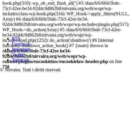
hook.php(310): wp_ob_end_flush_all('') #3 /data/6/6/66fe5bde-
73cf-42ee-be34-92d4c9d862b8/nirvaira.org/web/wopr/wp-
includes/class-wp-hook.php(334): WP_Hook->apply_filters(NULL,
Array) #4 /data/6/6/66fe5bde-73cf-42ee-be34-
92d4c9d862b8/nirvaira.org/web/wopr/wp-includes/plugin.php(517):
WP_Hook->do_action(Array) #5 /data/6/6/66fe5bde-73cf-42ee-
be34-92d4c9d862b8/nirvaira.org/web/wopr/wp-
RSS
includes/load.php(1252): do_action('shutdown') #6 [internal
Facebook
function]: shutdown_action_hook() #7 {main} thrown in
Instagram
/data/6/6/66fe5bde-73cf-42ee-be34-
Twitter
92d4c9d862b8/nirvaira.org/web/wopr/wp-
Telegram
content/plugins/eucookielaw/eucookielaw-header.php
on line
758
© Nirvaira. Tutti i diritti riservati.