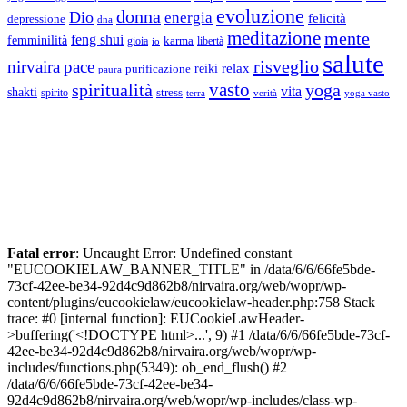
evoluzione
donna
Dio
energia
felicità
depressione
dna
meditazione
mente
feng shui
femminilità
gioia
karma
libertà
io
salute
risveglio
nirvaira
pace
relax
reiki
purificazione
paura
vasto
spiritualità
yoga
vita
shakti
spirito
stress
terra
verità
yoga vasto
Fatal error
: Uncaught Error: Undefined constant
"EUCOOKIELAW_BANNER_TITLE" in /data/6/6/66fe5bde-
73cf-42ee-be34-92d4c9d862b8/nirvaira.org/web/wopr/wp-
content/plugins/eucookielaw/eucookielaw-header.php:758 Stack
trace: #0 [internal function]: EUCookieLawHeader-
>buffering('<!DOCTYPE html>...', 9) #1 /data/6/6/66fe5bde-73cf-
42ee-be34-92d4c9d862b8/nirvaira.org/web/wopr/wp-
includes/functions.php(5349): ob_end_flush() #2
/data/6/6/66fe5bde-73cf-42ee-be34-
92d4c9d862b8/nirvaira.org/web/wopr/wp-includes/class-wp-