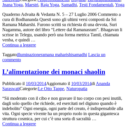
Jnana Yoga
,
Maestri
,
Raja Yoga
,
Samadhi
,
Testi Fondamentali
,
Yoga
Quaderno Advaita & Vedanta N. 5 – 27 Luglio 2006 Commento a
cura di Bodhananda Questi sono gli ultimi versi composti da Sri
Ramana Maharshi. Furono scritti su richiesta di una devota, Suri
Nagamma, autore del libro “Lettere dal Ramanasram”. Bhagavan li
scrisse in Telegu, usando però una forma metrica Tamil, chiamata
venba, e quindi …
Ramana
Continua a leggere
Maharshi
Taggato
illuminazione
ramana maharishi
samadhi
Lascia un
–
su
commento
Cinque
Ramana
versi
Maharshi
sul
L’alimentazione dei monaci shaolin
–
Sé
Cinque
Pubblicato il
10/03/2014
Aggiornato il
10/03/2014
di
Ananda
versi
Saraswati
Categorie:
Le Otto Tappe
,
Naturopatia
sul
Sé
“Sii moderato con il cibo e non gravare il tuo corpo con pesi inutili,
dagli solo quello che richiede, ed esercitati nel digiuno quando è
indebolito” Ogni energia, ogni parte del creato, è indispensabile alla
vita. Ogni specie vivente ha un proprio ruolo in questa gigantesca
struttura cosmica, per cui c’è una sorta di sacralità …
L’alimentazione
Continua a leggere