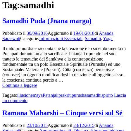
Tag:
samadhi
Samadhi Pada (Jnana marga)
Pubblicato il
30/09/2016
Aggiornato il
19/01/2018
di
Ananda
Saraswati
Categorie:
Informazioni Essenziali
,
Samadhi
,
Yoga
Il mito primordiale racconta che la creazione è lo smembramento di
Prajapati durante un atto sacrificale. Patanjali riprende nel suo
trattato le tematiche del Samkhya e la contrapposizione
fondamentale tra un polo Essenziale-Spirituale (Purusha) ed uno
Sostanziale/ Materiale (Prakriti). Citta (coscienza) percepisce
(conosce) un oggetto modificandosi in relazione all’oggetto stesso,
la coscienza continua perciò a …
Samadhi
Continua a leggere
Pada
Taggato
illusione
maya
Patanjali
prakriti
purusha
samadhi
spirito
Lascia
(Jnana
su
un commento
marga)
Samadhi
Pada
Ramana Maharshi – Cinque versi sul Sé
(Jnana
marga)
Pubblicato il
23/10/2015
Aggiornato il
23/12/2015
di
Ananda
Saraswati
Categorie:
Approfondimenti
,
Dhyana
,
Ishvarapranidhana
,