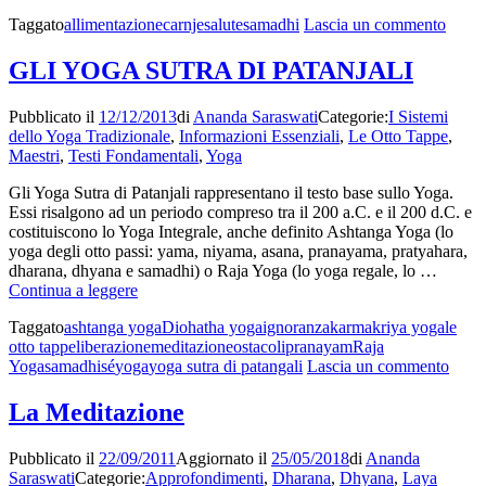
dei
su
Taggato
allimentazione
carnje
salute
samadhi
Lascia un commento
monaci
L’ali
shaolin
dei
GLI YOGA SUTRA DI PATANJALI
mona
shaol
Pubblicato il
12/12/2013
di
Ananda Saraswati
Categorie:
I Sistemi
dello Yoga Tradizionale
,
Informazioni Essenziali
,
Le Otto Tappe
,
Maestri
,
Testi Fondamentali
,
Yoga
Gli Yoga Sutra di Patanjali rappresentano il testo base sullo Yoga.
Essi risalgono ad un periodo compreso tra il 200 a.C. e il 200 d.C. e
costituiscono lo Yoga Integrale, anche definito Ashtanga Yoga (lo
yoga degli otto passi: yama, niyama, asana, pranayama, pratyahara,
dharana, dhyana e samadhi) o Raja Yoga (lo yoga regale, lo …
GLI
Continua a leggere
YOGA
Taggato
ashtanga yoga
Dio
hatha yoga
ignoranza
karma
kriya yoga
le
SUTRA
otto tappe
liberazione
meditazione
ostacoli
pranayam
Raja
DI
su
Yoga
samadhi
sé
yoga
yoga sutra di patangali
Lascia un commento
PATANJALI
GLI
YO
La Meditazione
SUT
DI
Pubblicato il
22/09/2011
Aggiornato il
25/05/2018
di
Ananda
PAT
Saraswati
Categorie:
Approfondimenti
,
Dharana
,
Dhyana
,
Laya