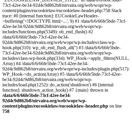
73cf-42ee-be34-92d4c9d862b8/nirvaira.org/web/wopr/wp-
content/plugins/eucookielaw/eucookielaw-header.php:758 Stack
trace: #0 [internal function]: EUCookieLawHeader-
>buffering('<!DOCTYPE html>...', 9) #1 /data/6/6/66fe5bde-73cf-
42ee-be34-92d4c9d862b8/nirvaira.org/web/wopr/wp-
includes/functions.php(5349): ob_end_flush() #2
/data/6/6/66fe5bde-73cf-42ee-be34-
92d4c9d862b8/nirvaira.org/web/wopr/wp-includes/class-wp-
hook.php(310): wp_ob_end_flush_all('') #3 /data/6/6/66fe5bde-
73cf-42ee-be34-92d4c9d862b8/nirvaira.org/web/wopr/wp-
includes/class-wp-hook.php(334): WP_Hook->apply_filters(NULL,
Array) #4 /data/6/6/66fe5bde-73cf-42ee-be34-
92d4c9d862b8/nirvaira.org/web/wopr/wp-includes/plugin.php(517):
WP_Hook->do_action(Array) #5 /data/6/6/66fe5bde-73cf-42ee-
be34-92d4c9d862b8/nirvaira.org/web/wopr/wp-
includes/load.php(1252): do_action('shutdown') #6 [internal
function]: shutdown_action_hook() #7 {main} thrown in
/data/6/6/66fe5bde-73cf-42ee-be34-
92d4c9d862b8/nirvaira.org/web/wopr/wp-
content/plugins/eucookielaw/eucookielaw-header.php
on line
758