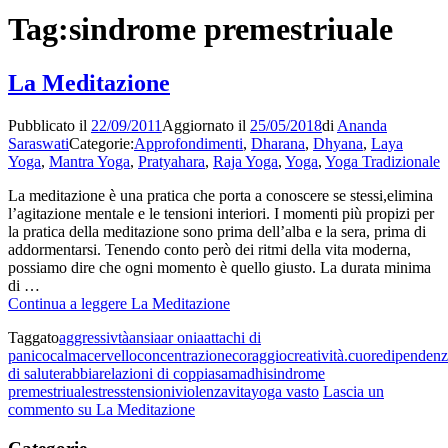
Tag:
sindrome premestriuale
La Meditazione
Pubblicato il
22/09/2011
Aggiornato il
25/05/2018
di
Ananda
Saraswati
Categorie:
Approfondimenti
,
Dharana
,
Dhyana
,
Laya
Yoga
,
Mantra Yoga
,
Pratyahara
,
Raja Yoga
,
Yoga
,
Yoga Tradizionale
La meditazione è una pratica che porta a conoscere se stessi,elimina
l’agitazione mentale e le tensioni interiori. I momenti più propizi per
la pratica della meditazione sono prima dell’alba e la sera, prima di
addormentarsi. Tenendo conto però dei ritmi della vita moderna,
possiamo dire che ogni momento è quello giusto. La durata minima
di …
Continua a leggere
La Meditazione
Taggato
aggressivtà
ansia
ar onia
attachi di
panico
calma
cervello
concentrazione
coraggio
creatività.
cuore
dipendenz
di salute
rabbia
relazioni di coppia
samadhi
sindrome
premestriuale
stress
tensioni
violenza
vita
yoga vasto
Lascia un
commento
su La Meditazione