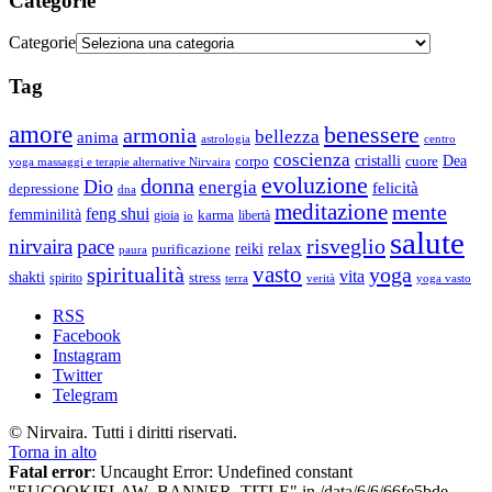
Categorie
Categorie
Tag
amore
benessere
armonia
bellezza
anima
astrologia
centro
coscienza
Dea
corpo
cristalli
cuore
yoga massaggi e terapie alternative Nirvaira
evoluzione
donna
Dio
energia
felicità
depressione
dna
meditazione
mente
feng shui
femminilità
gioia
karma
libertà
io
salute
risveglio
nirvaira
pace
relax
reiki
purificazione
paura
vasto
spiritualità
yoga
vita
shakti
spirito
stress
terra
verità
yoga vasto
RSS
Facebook
Instagram
Twitter
Telegram
© Nirvaira. Tutti i diritti riservati.
Torna in alto
Fatal error
: Uncaught Error: Undefined constant
"EUCOOKIELAW_BANNER_TITLE" in /data/6/6/66fe5bde-