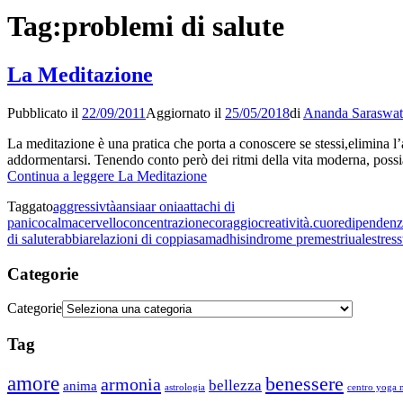
Tag:
problemi di salute
La Meditazione
Pubblicato il
22/09/2011
Aggiornato il
25/05/2018
di
Ananda Saraswat
La meditazione è una pratica che porta a conoscere se stessi,elimina l’a
addormentarsi. Tenendo conto però dei ritmi della vita moderna, pos
Continua a leggere
La Meditazione
Taggato
aggressivtà
ansia
ar onia
attachi di
panico
calma
cervello
concentrazione
coraggio
creatività.
cuore
dipendenz
di salute
rabbia
relazioni di coppia
samadhi
sindrome premestriuale
stress
Categorie
Categorie
Tag
amore
benessere
armonia
bellezza
anima
astrologia
centro yoga m