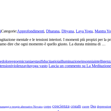
i
Categorie:
Approfondimenti
,
Dharana
,
Dhyana
,
Laya Yoga
,
Mantra Y
gitazione mentale e le tensioni interiori. I momenti più propizi per la pr
siamo dire che ogni momento è quello giusto. La durata minima di …
e
dolore
ego
emicrania
estasi
fiduciia
gioia
illuminazione
insonnia
intelligenz
tensioni
violenza
vita
yoga vasto
Lascia un commento
su La Meditazione
coscienza
Dea
corpo
cristalli
cuore
depressio
assaggi e terapie alternative Nirvaira