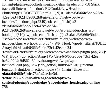
content/plugins/eucookielaw/eucookielaw-header.php:758 Stack
trace: #0 [internal function]: EUCookieLawHeader-
>buffering('<!DOCTYPE html>...', 9) #1 /data/6/6/66fe5bde-73cf-
42ee-be34-92d4c9d862b8/nirvaira.org/web/wopr/wp-
includes/functions.php(5349): ob_end_flush() #2
/data/6/6/66fe5bde-73cf-42ee-be34-
92d4c9d862b8/nirvaira.org/web/wopr/wp-includes/class-wp-
hook.php(310): wp_ob_end_flush_all('') #3 /data/6/6/66fe5bde-
73cf-42ee-be34-92d4c9d862b8/nirvaira.org/web/wopr/wp-
includes/class-wp-hook.php(334): WP_Hook->apply_filters(NULL,
Array) #4 /data/6/6/66fe5bde-73cf-42ee-be34-
92d4c9d862b8/nirvaira.org/web/wopr/wp-includes/plugin.php(517):
WP_Hook->do_action(Array) #5 /data/6/6/66fe5bde-73cf-42ee-
be34-92d4c9d862b8/nirvaira.org/web/wopr/wp-
includes/load.php(1252): do_action('shutdown') #6 [internal
function]: shutdown_action_hook() #7 {main} thrown in
/data/6/6/66fe5bde-73cf-42ee-be34-
92d4c9d862b8/nirvaira.org/web/wopr/wp-
content/plugins/eucookielaw/eucookielaw-header.php
on line
758