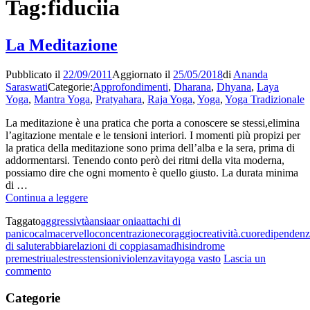
Tag:
fiduciia
La Meditazione
Pubblicato il
22/09/2011
Aggiornato il
25/05/2018
di
Ananda
Saraswati
Categorie:
Approfondimenti
,
Dharana
,
Dhyana
,
Laya
Yoga
,
Mantra Yoga
,
Pratyahara
,
Raja Yoga
,
Yoga
,
Yoga Tradizionale
La meditazione è una pratica che porta a conoscere se stessi,elimina
l’agitazione mentale e le tensioni interiori. I momenti più propizi per
la pratica della meditazione sono prima dell’alba e la sera, prima di
addormentarsi. Tenendo conto però dei ritmi della vita moderna,
possiamo dire che ogni momento è quello giusto. La durata minima
di …
La
Continua a leggere
Meditazione
Taggato
aggressivtà
ansia
ar onia
attachi di
panico
calma
cervello
concentrazione
coraggio
creatività.
cuore
dipendenz
di salute
rabbia
relazioni di coppia
samadhi
sindrome
premestriuale
stress
tensioni
violenza
vita
yoga vasto
Lascia un
su
commento
La
Meditazione
Categorie