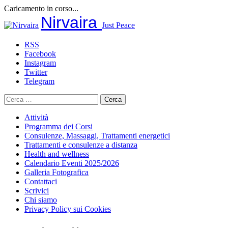
Caricamento in corso...
Salta
Nirvaira
Just Peace
al
contenuto
RSS
Facebook
Instagram
Twitter
Telegram
Ricerca
per:
Attività
Programma dei Corsi
Consulenze, Massaggi, Trattamenti energetici
Trattamenti e consulenze a distanza
Health and wellness
Calendario Eventi 2025/2026
Galleria Fotografica
Contattaci
Scrivici
Chi siamo
Privacy Policy sui Cookies