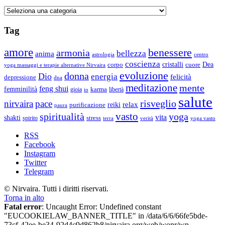
Categorie
Tag
amore
benessere
armonia
bellezza
anima
astrologia
centro
coscienza
Dea
corpo
cristalli
cuore
yoga massaggi e terapie alternative Nirvaira
evoluzione
donna
Dio
energia
felicità
depressione
dna
meditazione
mente
feng shui
femminilità
gioia
karma
libertà
io
salute
risveglio
nirvaira
pace
relax
reiki
purificazione
paura
vasto
spiritualità
yoga
vita
shakti
spirito
stress
terra
verità
yoga vasto
RSS
Facebook
Instagram
Twitter
Telegram
© Nirvaira. Tutti i diritti riservati.
Torna in alto
Fatal error
: Uncaught Error: Undefined constant
"EUCOOKIELAW_BANNER_TITLE" in /data/6/6/66fe5bde-
73cf-42ee-be34-92d4c9d862b8/nirvaira.org/web/wopr/wp-