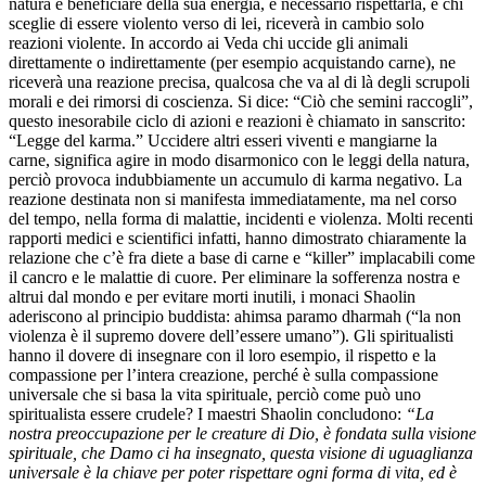
natura e beneficiare della sua energia, è necessario rispettarla, e chi
sceglie di essere violento verso di lei, riceverà in cambio solo
reazioni violente. In accordo ai Veda chi uccide gli animali
direttamente o indirettamente (per esempio acquistando carne), ne
riceverà una reazione precisa, qualcosa che va al di là degli scrupoli
morali e dei rimorsi di coscienza. Si dice: “Ciò che semini raccogli”,
questo inesorabile ciclo di azioni e reazioni è chiamato in sanscrito:
“Legge del karma.” Uccidere altri esseri viventi e mangiarne la
carne, significa agire in modo disarmonico con le leggi della natura,
perciò provoca indubbiamente un accumulo di karma negativo. La
reazione destinata non si manifesta immediatamente, ma nel corso
del tempo, nella forma di malattie, incidenti e violenza. Molti recenti
rapporti medici e scientifici infatti, hanno dimostrato chiaramente la
relazione che c’è fra diete a base di carne e “killer” implacabili come
il cancro e le malattie di cuore. Per eliminare la sofferenza nostra e
altrui dal mondo e per evitare morti inutili, i monaci Shaolin
aderiscono al principio buddista: ahimsa paramo dharmah (“la non
violenza è il supremo dovere dell’essere umano”). Gli spiritualisti
hanno il dovere di insegnare con il loro esempio, il rispetto e la
compassione per l’intera creazione, perché è sulla compassione
universale che si basa la vita spirituale, perciò come può uno
spiritualista essere crudele? I maestri Shaolin concludono:
“La
nostra preoccupazione per le creature di Dio, è fondata sulla visione
spirituale, che Damo ci ha insegnato, questa visione di uguaglianza
universale è la chiave per poter rispettare ogni forma di vita, ed è