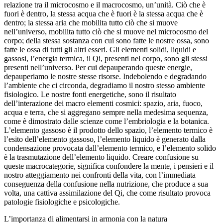
relazione tra il microcosmo e il macrocosmo, un’unità. Ciò che è
fuori è dentro, la stessa acqua che è fuori è la stessa acqua che è
dentro; la stessa aria che mobilita tutto ciò che si muove
nell’universo, mobilita tutto ciò che si muove nel microcosmo del
corpo; della stessa sostanza con cui sono fatte le nostre ossa, sono
fatte le ossa di tutti gli altri esseri. Gli elementi solidi, liquidi e
gassosi, l’energia termica, il Qi, presenti nel corpo, sono gli stessi
presenti nell’universo. Per cui depauperando queste energie,
depauperiamo le nostre stesse risorse. Indebolendo e degradando
l’ambiente che ci circonda, degradiamo il nostro stesso ambiente
fisiologico. Le nostre fonti energetiche, sono il risultato
dell’interazione dei macro elementi cosmici: spazio, aria, fuoco,
acqua e terra, che si aggregano sempre nella medesima sequenza,
come è dimostrato dalle scienze come l’embriologia e la botanica.
L’elemento gassoso è il prodotto dello spazio, l’elemento termico è
l’esito dell’elemento gassoso, l’elemento liquido è generato dalla
condensazione provocata dall’elemento termico, e l’elemento solido
è la trasmutazione dell’elemento liquido. Creare confusione su
queste macrocategorie, significa confondere la mente, i pensieri e il
nostro atteggiamento nei confronti della vita, con l’immediata
conseguenza della confusione nella nutrizione, che produce a sua
volta, una cattiva assimilazione del Qi, che come risultato provoca
patologie fisiologiche e psicologiche.
L’importanza di alimentarsi in armonia con la natura