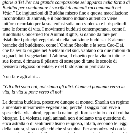
glorie a Te! Per tua grande compassione sei apparso nella forma di
Buddha per condannare i sacrifici di animali raccomandati nei
Veda.
” Le ingiunzioni di Buddha misero fine a questa macellazione
incontrollata di animali, e il buddismo indiano autentico viene
tutt’ora ricordato per la sua enfasi sulla non violenza e il rispetto di
tutte le forme di vita. I movimenti buddisti contemporanei, come il
Buddhists Concerned for Animal Rights, si danno da fare per
ristabilire i principi vegetariani nella tradizione buddista. E alcune
branche del buddismo, come l’Ordine Shaolin e la setta Cao-Dai,
che ha avuto origine nel Vietnam del sud, vantano ora due milioni di
seguaci, tutti vegetariani. L’ahimsa, il rispetto per la vita in tutte le
sue forme, è rimasta il pilastro di sostegno di tutte le scuole di
pensiero religioso orientale, e del buddismo in particolare.
Non fare agli altri…
“Gli altri sono noi, noi siamo gli altri. Come ci poniamo verso la
vita, la vita si pone verso di noi”
La dottrina buddista, prescrive dunque ai monaci Shaolin un regime
alimentare interamente vegetariano, perché il saggio non vive a
spese della vita altrui, eppure la natura gli fornisce tutto ciò di cui ha
bisogno. La violenza sugli animali non è soltanto una questione di
etica astratta o di sentimentalismo religioso, infatti, secondo le leggi
della natura, si raccoglie ciò che si semina. Per armonizzarsi con la