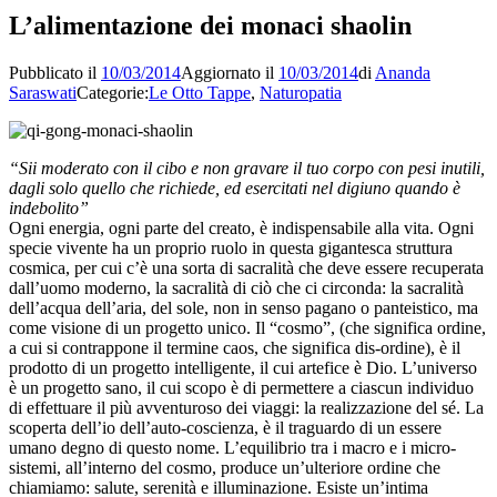
L’alimentazione dei monaci shaolin
Pubblicato il
10/03/2014
Aggiornato il
10/03/2014
di
Ananda
Saraswati
Categorie:
Le Otto Tappe
,
Naturopatia
“Sii moderato con il cibo e non gravare il tuo corpo con pesi inutili,
dagli solo quello che richiede, ed esercitati nel digiuno quando è
indebolito”
Ogni energia, ogni parte del creato, è indispensabile alla vita. Ogni
specie vivente ha un proprio ruolo in questa gigantesca struttura
cosmica, per cui c’è una sorta di sacralità che deve essere recuperata
dall’uomo moderno, la sacralità di ciò che ci circonda: la sacralità
dell’acqua dell’aria, del sole, non in senso pagano o panteistico, ma
come visione di un progetto unico. Il “cosmo”, (che significa ordine,
a cui si contrappone il termine caos, che significa dis-ordine), è il
prodotto di un progetto intelligente, il cui artefice è Dio. L’universo
è un progetto sano, il cui scopo è di permettere a ciascun individuo
di effettuare il più avventuroso dei viaggi: la realizzazione del sé. La
scoperta dell’io dell’auto-coscienza, è il traguardo di un essere
umano degno di questo nome. L’equilibrio tra i macro e i micro-
sistemi, all’interno del cosmo, produce un’ulteriore ordine che
chiamiamo: salute, serenità e illuminazione. Esiste un’intima