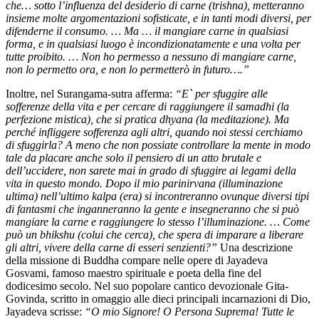
che… sotto l’influenza del desiderio di carne (trishna), metteranno
insieme molte argomentazioni sofisticate, e in tanti modi diversi, per
difenderne il consumo. … Ma … il mangiare carne in qualsiasi
forma, e in qualsiasi luogo è incondizionatamente e una volta per
tutte proibito. … Non ho permesso a nessuno di mangiare carne,
non lo permetto ora, e non lo permetterò in futuro….”
Inoltre, nel Surangama-sutra afferma:
“E` per sfuggire alle
sofferenze della vita e per cercare di raggiungere il samadhi (la
perfezione mistica), che si pratica dhyana (la meditazione). Ma
perché infliggere sofferenza agli altri, quando noi stessi cerchiamo
di sfuggirla? A meno che non possiate controllare la mente in modo
tale da placare anche solo il pensiero di un atto brutale e
dell’uccidere, non sarete mai in grado di sfuggire ai legami della
vita in questo mondo. Dopo il mio parinirvana (illuminazione
ultima) nell’ultimo kalpa (era) si incontreranno ovunque diversi tipi
di fantasmi che inganneranno la gente e insegneranno che si può
mangiare la carne e raggiungere lo stesso l’illuminazione. … Come
può un bhikshu (colui che cerca), che spera di imparare a liberare
gli altri, vivere della carne di esseri senzienti?”
Una descrizione
della missione di Buddha compare nelle opere di Jayadeva
Gosvami, famoso maestro spirituale e poeta della fine del
dodicesimo secolo. Nel suo popolare cantico devozionale Gita-
Govinda, scritto in omaggio alle dieci principali incarnazioni di Dio,
Jayadeva scrisse:
“O mio Signore! O Persona Suprema! Tutte le