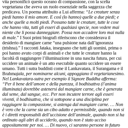
vita personificò questo oceano di compassione, con la scelta
vegetariana che aveva un ruolo essenziale nella saggezza che
predicava. Un poema attribuito a Lui afferma:
“Le creature senza
piedi hanno il mio amore. E così (lo hanno) quelle a due piedi; e
anche quelle a molti piedi. Possano tutte le creature, tutte le cose
che hanno vita, tutti gli esseri di qualsiasi specie, non vedere mai
niente che li possa danneggiare. Possa non accadere loro mai nulla
di male.
” I Suoi primi biografi riferiscono che considerava il
desiderio di mangiare carne “una pulsione nata dall’ignoranza
(trishna).” I racconti Jataka, insegnano che tutti gli uomini, prima o
poi hanno avuto corpi di animali e che tutte le creature hanno la
facoltà di raggiungere l’illuminazione in una nascita futura, per cui
uccidere un animale è un atto esecrabile quanto uccidere un essere
umano. Tutti i sutra buddisti come il Lankavatara, il Surangama e il
Brahm
ajala, per nominarne alcuni, appoggiano il vegetarianesimo.
Nel Lankavatara-sutra per esempio il Signore Buddha afferma:
“Per il bene dell’amore e della purezza, il bodhisattva (l’anima
illuminata) dovrebbe astenersi dal mangiare carne, che è generata
dal seme, dal sangue, ecc. Per non incutere terrore agli esseri
viventi, il bodhisattva, che si sottopone a una disciplina per
raggiugere la compassione, si astenga dal mangiare carne. … Non
è vero che la carne sia un cibo adatto e permissibile, quando non si
è i diretti responsabili dell’uccisione dell’animale, quando non si ha
ordinato agli altri di ucciderlo, quando non è stato ucciso
appositamente per noi. … Di nuovo, ci saranno persone in futuro