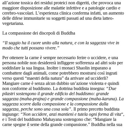
all’azione tossica dei residui proteici non digeriti, che provoca una
maggiore disposizione alle malattie infettive e a patologie cardio e
cerebro-vascolari. L’esperienza clinica conferma infatti, un aumento
delle difese immunitarie su soggetti passati ad una dieta latteo-
vegetariana.
La compassione dei discepoli di Buddha
“Il saggio ha il cuore unito alla natura, e con la saggezza vive in
modo che tutti possano vivere.”
Per ottenere la carne è sempre necessario ferire o uccidere, e una
persona nobile non desidererà infliggere sofferenza ad altri solo per
soddisfare la sua lingua. Inoltre i monaci Shaolin imparano a
combattere dagli animali, come potrebbero mostrarsi così ingrati
verso questi “maestri della natura” da arrivare ad ucciderli?
Mangiare carne è senza alcun dubbio un’azione violenta e quindi
non conforme al buddismo. La dottrina buddista insegna:
“Due
pilastri sostengono il grande edificio del buddismo: grande
saggezza (maha-prajna) e grande compassione (maha-karuna). La
saggezza scorre dalla compassione e la compassione dalla
saggezza, perche sono una cosa sola”
. Il primo precetto buddista
ingiunge:
“Non uccidere, anzi mantieni e tutela ogni forma di vita
“,
e i Testi del buddismo Mahayana sostengono che: “Mangiare la
carne spegne il seme della grande compassione.” Buddha nella sua