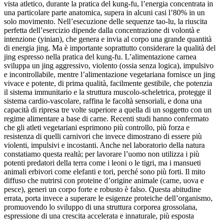
vista atletico, durante la pratica del kung-fu, l’energia concentrata in
una particolare parte anatomica, supera in alcuni casi l’80% in un
solo movimento. Nell’esecuzione delle sequenze tao-lu, la riuscita
perfetta dell’esercizio dipende dalla concentrazione di volontà e
intenzione (yinian), che genera e invia al corpo una grande quantità
di energia jing. Ma è importante soprattutto considerare la qualità del
jing espresso nella pratica del kung-fu. L’alimentazione carnea
sviluppa un jing aggressivo, violento (ossia senza logica), impulsivo
e incontrollabile, mentre l’alimentazione vegetariana fornisce un jing
vivace e potente, di prima qualità, facilmente gestibile, che potenzia
il sistema immunitario e la struttura muscolo-scheletrica, protegge il
sistema cardio-vascolare, raffina le facoltà sensoriali, e dona una
capacità di ripresa tre volte superiore a quella di un soggetto con un
regime alimentare a base di carne. Recenti studi hanno confermato
che gli atleti vegetariani esprimono più controllo, più forza e
resistenza di quelli carnivori che invece dimostrano di essere più
violenti, impulsivi e incostanti. Anche nel laboratorio della natura
constatiamo questa realtà; per lavorare l’uomo non utilizza i più
potenti predatori della terra come i leoni o le tigri, ma i mansueti
animali erbivori come elefanti e tori, perché sono più forti. Il mito
diffuso che nutrirsi con proteine d’origine animale (carne, uova e
pesce), generi un corpo forte e robusto è falso. Questa abitudine
errata, porta invece a superare le esigenze proteiche dell’organismo,
promuovendo lo sviluppo di una struttura corporea grossolana,
espressione di una crescita accelerata e innaturale, più esposta