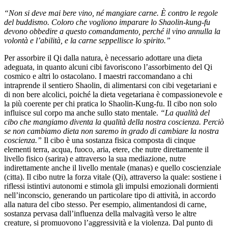
“Non si deve mai bere vino, né mangiare carne. È contro le regole
del buddismo. Coloro che vogliono imparare lo Shaolin-kung-fu
devono obbedire a questo comandamento, perché il vino annulla la
volontà e l’abilità, e la carne seppellisce lo spirito.”
Per assorbire il Qi dalla natura, è necessario adottare una dieta
adeguata, in quanto alcuni cibi favoriscono l’assorbimento del Qi
cosmico e altri lo ostacolano. I maestri raccomandano a chi
intraprende il sentiero Shaolin, di alimentarsi con cibi vegetariani e
di non bere alcolici, poiché la dieta vegetariana è compassionevole e
la più coerente per chi pratica lo Shaolin-Kung-fu. Il cibo non solo
influisce sul corpo ma anche sullo stato mentale.
“La qualità del
cibo che mangiamo diventa la qualità della nostra coscienza. Perciò
se non cambiamo dieta non saremo in grado di cambiare la nostra
coscienza.”
Il cibo è una sostanza fisica composta di cinque
elementi terra, acqua, fuoco, aria, etere, che nutre direttamente il
livello fisico (sarira) e attraverso la sua mediazione, nutre
indirettamente anche il livello mentale (manas) e quello coscienziale
(citta). Il cibo nutre la forza vitale (Qi), attraverso la quale: sostiene i
riflessi istintivi autonomi e stimola gli impulsi emozionali dormienti
nell’inconscio, generando un particolare tipo di attività, in accordo
alla natura del cibo stesso. Per esempio, alimentandosi di carne,
sostanza pervasa dall’influenza della malvagità verso le altre
creature, si promuovono l’aggressività e la violenza. Dal punto di