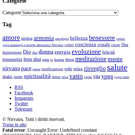
Categorie
Categorie
Tag
amore
benessere
armonia
bellezza
anima
astrologia
centro
coscienza
Dea
corpo
cristalli
cuore
yoga massaggi e terapie alternative Nirvaira
evoluzione
donna
Dio
energia
felicità
depressione
dna
meditazione
mente
feng shui
femminilità
gioia
karma
libertà
io
salute
risveglio
nirvaira
pace
relax
reiki
purificazione
paura
vasto
spiritualità
yoga
vita
shakti
spirito
stress
terra
verità
yoga vasto
RSS
Facebook
Instagram
Twitter
Telegram
© Nirvaira. Tutti i diritti riservati.
Torna in alto
Fatal error
: Uncaught Error: Undefined constant