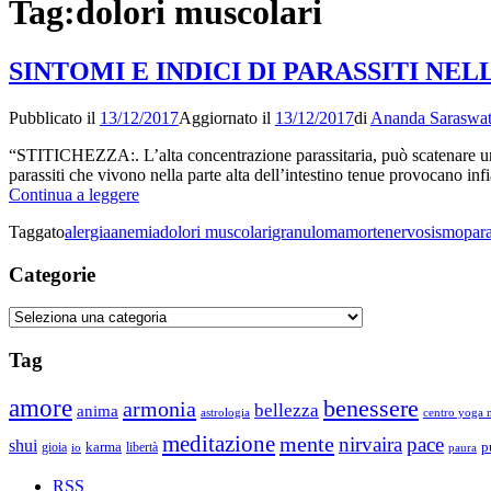
Tag:
dolori muscolari
SINTOMI E INDICI DI PARASSITI NE
Pubblicato il
13/12/2017
Aggiornato il
13/12/2017
di
Ananda Saraswat
“STITICHEZZA:. L’alta concentrazione parassitaria, può scatenare 
parassiti che vivono nella parte alta dell’intestino tenue provocano in
SINTOMI
Continua a leggere
E
Taggato
alergia
anemia
dolori muscolari
granuloma
morte
nervosismo
para
INDICI
DI
Categorie
PARASSITI
NELL’ORGANISMO
Categorie
Tag
amore
benessere
armonia
bellezza
anima
astrologia
centro yoga m
meditazione
mente
nirvaira
pace
shui
p
gioia
karma
libertà
io
paura
RSS