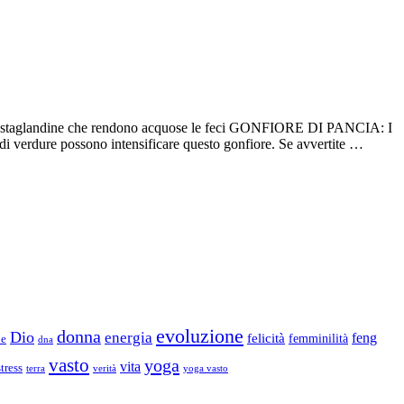
 prostaglandine che rendono acquose le feci GONFIORE DI PANCIA: I
i di verdure possono intensificare questo gonfiore. Se avvertite …
evoluzione
donna
Dio
energia
felicità
feng
femminilità
ne
dna
vasto
yoga
vita
stress
terra
verità
yoga vasto