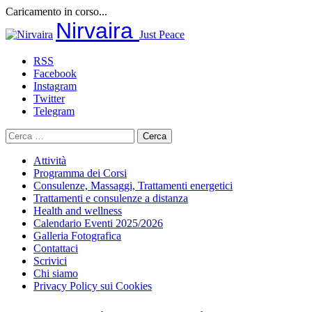
Caricamento in corso...
Salta
Nirvaira
Just Peace
al
contenuto
RSS
Facebook
Instagram
Twitter
Telegram
Ricerca
per:
Attività
Programma dei Corsi
Consulenze, Massaggi, Trattamenti energetici
Trattamenti e consulenze a distanza
Health and wellness
Calendario Eventi 2025/2026
Galleria Fotografica
Contattaci
Scrivici
Chi siamo
Privacy Policy sui Cookies