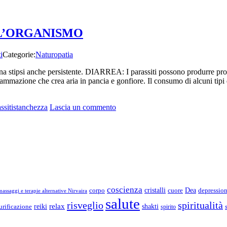
LL’ORGANISMO
i
Categorie:
Naturopatia
una stipsi anche persistente. DIARREA: I parassiti possono produrre
fiammazione che crea aria in pancia e gonfiore. Il consumo di alcuni tip
su
ssiti
stanchezza
Lascia un commento
SINTOMI
E
INDICI
DI
PARASSITI
NELL’ORGANISMO
coscienza
Dea
corpo
cristalli
cuore
depressio
assaggi e terapie alternative Nirvaira
salute
risveglio
spiritualità
relax
reiki
shakti
urificazione
spirito