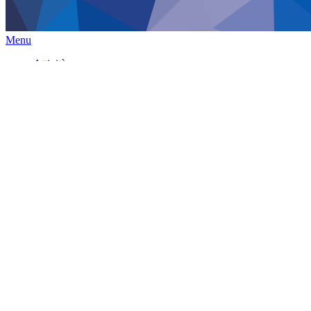
Menu
Attività
Programma dei Corsi
Consulenze, Massaggi, Trattamenti energetici
Trattamenti e consulenze a distanza
Health and wellness
Calendario Eventi 2025/2026
Galleria Fotografica
Contattaci
Scrivici
Chi siamo
Privacy Policy sui Cookies