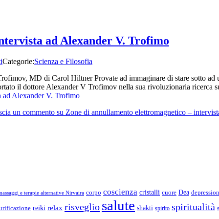
ntervista ad Alexander V. Trofimo
i
Categorie:
Scienza e Filosofia
rofimov, MD di Carol Hiltner Provate ad immaginare di stare sotto ad u
portato il dottore Alexander V Trofimov nella sua rivoluzionaria ricerc
ta ad Alexander V. Trofimo
scia un commento
su Zone di annullamento elettromagnetico – intervis
coscienza
Dea
corpo
cristalli
cuore
depressio
assaggi e terapie alternative Nirvaira
salute
risveglio
spiritualità
relax
reiki
shakti
urificazione
spirito