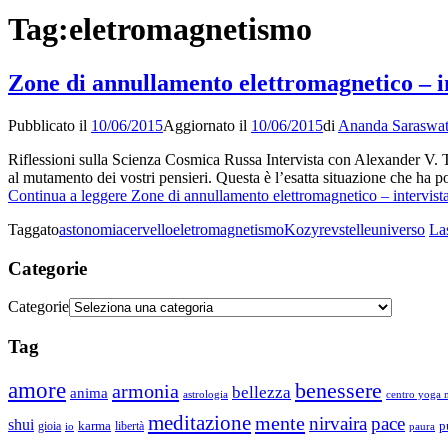
Tag:
eletromagnetismo
Zone di annullamento elettromagnetico – i
Pubblicato il
10/06/2015
Aggiornato il
10/06/2015
di
Ananda Saraswat
Riflessioni sulla Scienza Cosmica Russa Intervista con Alexander V. T
al mutamento dei vostri pensieri. Questa è l’esatta situazione che ha 
Continua a leggere
Zone di annullamento elettromagnetico – intervis
Taggato
astonomia
cervello
eletromagnetismo
Kozyrev
stelle
universo
La
Categorie
Categorie
Tag
amore
benessere
armonia
bellezza
anima
astrologia
centro yoga m
meditazione
mente
nirvaira
pace
shui
p
gioia
karma
libertà
io
paura