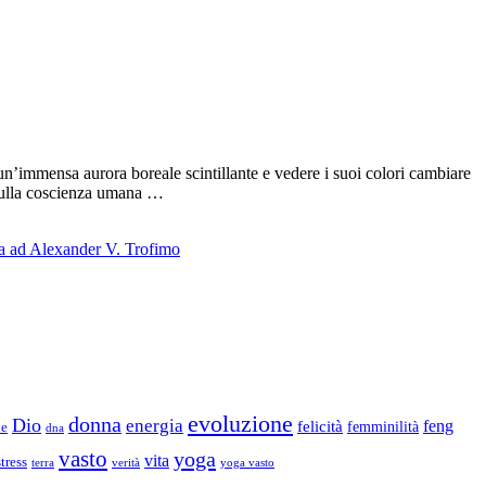
n’immensa aurora boreale scintillante e vedere i suoi colori cambiare
a sulla coscienza umana …
ta ad Alexander V. Trofimo
evoluzione
donna
Dio
energia
felicità
feng
femminilità
ne
dna
vasto
yoga
vita
stress
terra
verità
yoga vasto