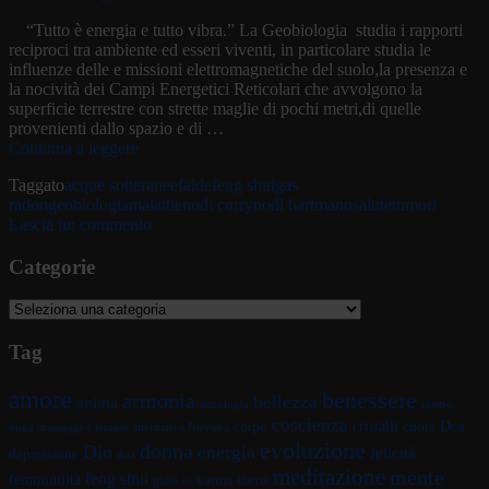
“Tutto è energia e tutto vibra.” La Geobiologia studia i rapporti
reciproci tra ambiente ed esseri viventi, in particolare studia le
influenze delle e missioni elettromagnetiche del suolo,la presenza e
la nocività dei Campi Energetici Reticolari che avvolgono la
superficie terrestre con strette maglie di pochi metri,di quelle
provenienti dallo spazio e di …
GEOBIOLOGIA,
Continua a leggere
NODI
Taggato
acque sotteranee
falde
feng shui
gas
“DI
radon
geobiologia
malattie
nodi curry
nodi hartmann
salute
tumori
HARTMANN”,
su
Lascia un commento
“DI
GEOBIOLOGIA,
CURRY”
NODI
Categorie
ED
“DI
ALTRO
HARTMANN”,
Categorie
“DI
CURRY”
Tag
ED
ALTRO
amore
benessere
armonia
bellezza
anima
astrologia
centro
coscienza
Dea
corpo
cristalli
cuore
yoga massaggi e terapie alternative Nirvaira
evoluzione
donna
Dio
energia
felicità
depressione
dna
meditazione
mente
feng shui
femminilità
gioia
karma
libertà
io