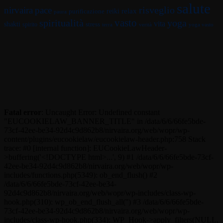
salute
risveglio
nirvaira
pace
relax
reiki
purificazione
paura
vasto
spiritualità
yoga
vita
shakti
spirito
stress
terra
verità
yoga vasto
Fatal error
: Uncaught Error: Undefined constant
"EUCOOKIELAW_BANNER_TITLE" in /data/6/6/66fe5bde-
73cf-42ee-be34-92d4c9d862b8/nirvaira.org/web/wopr/wp-
content/plugins/eucookielaw/eucookielaw-header.php:758 Stack
trace: #0 [internal function]: EUCookieLawHeader-
>buffering('<!DOCTYPE html>...', 9) #1 /data/6/6/66fe5bde-73cf-
42ee-be34-92d4c9d862b8/nirvaira.org/web/wopr/wp-
includes/functions.php(5349): ob_end_flush() #2
/data/6/6/66fe5bde-73cf-42ee-be34-
92d4c9d862b8/nirvaira.org/web/wopr/wp-includes/class-wp-
hook.php(310): wp_ob_end_flush_all('') #3 /data/6/6/66fe5bde-
73cf-42ee-be34-92d4c9d862b8/nirvaira.org/web/wopr/wp-
includes/class-wp-hook.php(334): WP_Hook->apply_filters(NULL,