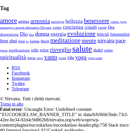
Tag
amore
benessere
armonia
bellezza
anima
astrologia
centro yoga
coscienza
Dea
corpo
cristalli
cuore
massaggi e terapie alternative Nirvaira
evoluzione
donna
Dio
energia
felicità
femminilità
depressione
dna
meditazione
mente
nirvaira
pace
feng shui
gioia
karma
libertà
io
salute
risveglio
relax
reiki
shakti
purificazione
spirito
paura
vasto
spiritualità
yoga
vita
stress
terra
verità
yoga vasto
RSS
Facebook
Instagram
Twitter
Telegram
© Nirvaira. Tutti i diritti riservati.
Torna in alto
Fatal error
: Uncaught Error: Undefined constant
"EUCOOKIELAW_BANNER_TITLE" in /data/6/6/66fe5bde-73cf-
42ee-be34-92d4c9d862b8/nirvaira.org/web/wopr/wp-
content/plugins/eucookielaw/eucookielaw-header.php:758 Stack trace:
#0 [internal function]: EUCookieLawHeader-