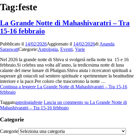
Tag:
feste
La Grande Notte di Mahashivaratri – Tra
15-16 febbraio
Pubblicato il
14/02/2026
Aggiornato il
14/02/2026
di
Ananda
Saraswati
Categorie:
Astrologia
,
Eventi
,
Varie
Nel 2026 la grande notte di Shiva si svolgerà nella notte tra 15 e 16
febbraio.Si celebra una volta all’anno, la tredicesima notte di luna
calante del mese lunare di Phalgun.Shiva aiuta i ricercatori spirituali a
superare gli ostacoli sul sentiero spirituale e sperimentare la beatitudine
interiore e la pace.Per coloro che trascorrono la notte …
Continua a leggere
La Grande Notte di Mahashivaratri – Tra 15-16
febbraio
Taggato
astrologia
feste
Lascia un commento
su La Grande Notte di
Mahashivaratri – Tra 15-16 febbraio
Categorie
Categorie