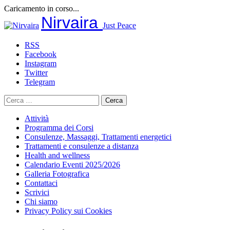
Caricamento in corso...
Salta
Nirvaira
Just Peace
al
contenuto
RSS
Facebook
Instagram
Twitter
Telegram
Ricerca
per:
Attività
Programma dei Corsi
Consulenze, Massaggi, Trattamenti energetici
Trattamenti e consulenze a distanza
Health and wellness
Calendario Eventi 2025/2026
Galleria Fotografica
Contattaci
Scrivici
Chi siamo
Privacy Policy sui Cookies