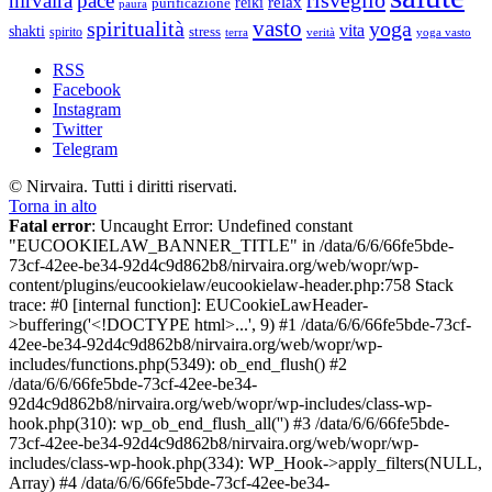
risveglio
nirvaira
pace
relax
reiki
purificazione
paura
vasto
spiritualità
yoga
vita
shakti
spirito
stress
terra
verità
yoga vasto
RSS
Facebook
Instagram
Twitter
Telegram
© Nirvaira. Tutti i diritti riservati.
Torna in alto
Fatal error
: Uncaught Error: Undefined constant
"EUCOOKIELAW_BANNER_TITLE" in /data/6/6/66fe5bde-
73cf-42ee-be34-92d4c9d862b8/nirvaira.org/web/wopr/wp-
content/plugins/eucookielaw/eucookielaw-header.php:758 Stack
trace: #0 [internal function]: EUCookieLawHeader-
>buffering('<!DOCTYPE html>...', 9) #1 /data/6/6/66fe5bde-73cf-
42ee-be34-92d4c9d862b8/nirvaira.org/web/wopr/wp-
includes/functions.php(5349): ob_end_flush() #2
/data/6/6/66fe5bde-73cf-42ee-be34-
92d4c9d862b8/nirvaira.org/web/wopr/wp-includes/class-wp-
hook.php(310): wp_ob_end_flush_all('') #3 /data/6/6/66fe5bde-
73cf-42ee-be34-92d4c9d862b8/nirvaira.org/web/wopr/wp-
includes/class-wp-hook.php(334): WP_Hook->apply_filters(NULL,
Array) #4 /data/6/6/66fe5bde-73cf-42ee-be34-