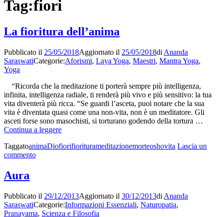
Tag:
fiori
La fioritura dell’anima
Pubblicato il
25/05/2018
Aggiornato il
25/05/2018
di
Ananda
Saraswati
Categorie:
Aforismi
,
Laya Yoga
,
Maestri
,
Mantra Yoga
,
Yoga
“Ricorda che la meditazione ti porterà sempre più intelligenza,
infinita, intelligenza radiale, ti renderà più vivo e più sensitivo: la tua
vita diventerà più ricca. “Se guardi l’asceta, puoi notare che la sua
vita è diventata quasi come una non-vita, non è un meditatore. Gli
asceti forse sono masochisti, si torturano godendo della tortura …
La
Continua a leggere
fioritura
Taggato
anima
Dio
fiori
fioritura
meditazione
morte
osho
vita
Lascia un
dell’anima
su
commento
La
fioritura
Aura
dell’anima
Pubblicato il
29/12/2013
Aggiornato il
30/12/2013
di
Ananda
Saraswati
Categorie:
Informazioni Essenziali
,
Naturopatia
,
Pranayama
,
Scienza e Filosofia