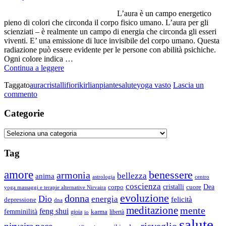
L’aura è un campo energetico
pieno di colori che circonda il corpo fisico umano. L’aura per gli
scienziati – è realmente un campo di energia che circonda gli esseri
viventi. E’ una emissione di luce invisibile del corpo umano. Questa
radiazione può essere evidente per le persone con abilità psichiche.
Ogni colore indica …
Aura
Continua a leggere
Taggato
aura
cristalli
fiori
kirlian
piante
salute
yoga vasto
Lascia un
su
commento
Aura
Categorie
Categorie
Tag
amore
benessere
armonia
bellezza
anima
astrologia
centro
coscienza
Dea
corpo
cristalli
cuore
yoga massaggi e terapie alternative Nirvaira
evoluzione
donna
Dio
energia
felicità
depressione
dna
meditazione
mente
feng shui
femminilità
gioia
karma
libertà
io
salute