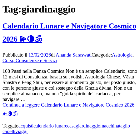
Tag:
giardinaggio
Calendario Lunare e Navigatore Cosmico
2026 💫🌘🕉
Pubblicato il
13/02/2026
di
Ananda Saraswati
Categorie:
Astrologia
,
Corsi, Consulenze e Servizi
108 Passi nella Danza Cosmica Non è un semplice Calendario, sono
12 mesi di Consulenza, basata su Jyotish, Astrologia Cinese, Vāstu
Shastra e Feng Shui, per essere al momento giusto, nel posto giusto,
con le persone giuste e col sostegno della Grazia divina. Non è un
semplice almanacco, ma una “guida spirituale” cartacea, per
navigare …
Continua a leggere
Calendario Lunare e Navigatore Cosmico 2026
💫🌘🕉
Taggato
acquisti
calendario lunare
casa
giardinaggio
macchina
taglio
capelli
viaggi