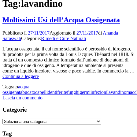
Tag:
lavandino
Moltissimi Usi dell’Acqua Ossigenata
Pubblicato il
27/11/2017
Aggiornato il
27/11/2017
di
Ananda
Saraswati
Categorie:
Rimedi e Cure Naturali
L’acqua ossigenata, il cui nome scientifico è perossido di idrogeno,
fu prodotta per la prima volta da Louis Jacques Thénard nel 1818. Si
tratta di un composto chimico formato dall’unione di due atomi di
idrogeno e due di ossigeno. A temperatura ambiente si presenta
come un liquido incolore, viscoso e poco stabile. In commercio la …
Moltissimi
Continua a leggere
Usi
Taggato
acqua
dell’Acqua
ossigenata
bucato
capelli
denti
ferite
funghi
germi
infezioni
lavandino
macc
Ossigenata
su
Lascia un commento
Moltissimi
Usi
Categorie
dell’Acqua
Ossigenata
Categorie
Tag