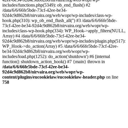
includes/functions.php(5349): ob_end_flush() #2
/data/6/6/66fe5bde-73cf-42ee-be34-
92d4c9d862b8/nirvaira.org/web/wopr/wp-includes/class-wp-
hook.php(310): wp_ob_end_flush_all('') #3 /data/6/6/66fe5bde-
73cf-42ee-be34-92d4c9d862b8/nirvaira.org/web/wopr/wp-
includes/class-wp-hook.php(334): WP_Hook->apply_filters(NULL,
Array) #4 /data/6/6/66fe5bde-73cf-42ee-be34-
92d4c9d862b8/nirvaira.org/web/wopr/wp-includes/plugin.php(517):
WP_Hook->do_action(Array) #5 /data/6/6/66fe5bde-73cf-42ee-
be34-92d4c9d862b8/nirvaira.org/web/wopr/wp-
includes/load.php(1252): do_action('shutdown') #6 [internal
function]: shutdown_action_hook() #7 {main} thrown in
/data/6/6/66fe5bde-73cf-42ee-be34-
92d4c9d862b8/nirvaira.org/web/wopr/wp-
content/plugins/eucookielaw/eucookielaw-header.php
on line
758