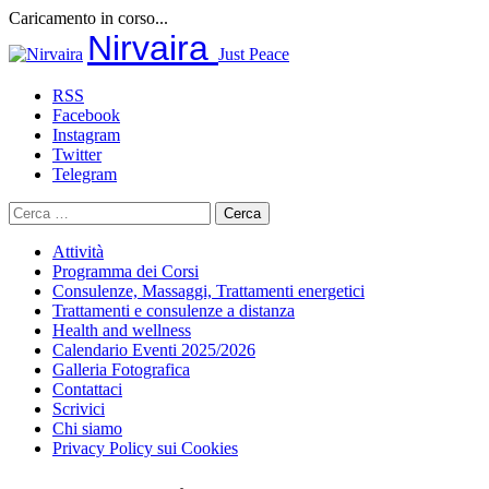
Caricamento in corso...
Salta
Nirvaira
Just Peace
al
contenuto
RSS
Facebook
Instagram
Twitter
Telegram
Ricerca
per:
Attività
Programma dei Corsi
Consulenze, Massaggi, Trattamenti energetici
Trattamenti e consulenze a distanza
Health and wellness
Calendario Eventi 2025/2026
Galleria Fotografica
Contattaci
Scrivici
Chi siamo
Privacy Policy sui Cookies