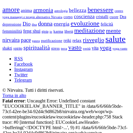
amore
benessere
armonia
bellezza
anima
astrologia
centro
coscienza
Dea
corpo
cristalli
cuore
yoga massaggi e terapie alternative Nirvaira
evoluzione
donna
Dio
energia
felicità
depressione
dna
meditazione
mente
feng shui
femminilità
gioia
karma
libertà
io
salute
risveglio
nirvaira
pace
relax
reiki
purificazione
paura
vasto
spiritualità
yoga
vita
shakti
spirito
stress
terra
verità
yoga vasto
RSS
Facebook
Instagram
Twitter
Telegram
© Nirvaira. Tutti i diritti riservati.
Torna in alto
Fatal error
: Uncaught Error: Undefined constant
"EUCOOKIELAW_BANNER_TITLE" in /data/6/6/66fe5bde-
73cf-42ee-be34-92d4c9d862b8/nirvaira.org/web/wopr/wp-
content/plugins/eucookielaw/eucookielaw-header.php:758 Stack
trace: #0 [internal function]: EUCookieLawHeader-
>buffering('<!DOCTYPE html>...', 9) #1 /data/6/6/66fe5bde-73cf-
42ee-be34-92d4c9d862b8/nirvaira.org/web/wopr/wp-