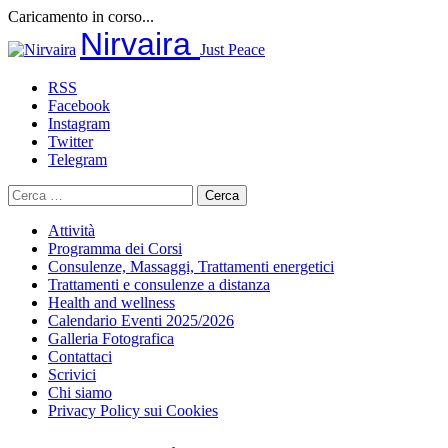
Caricamento in corso...
Salta
Nirvaira
Just Peace
al
contenuto
RSS
Facebook
Instagram
Twitter
Telegram
Ricerca
per:
Attività
Programma dei Corsi
Consulenze, Massaggi, Trattamenti energetici
Trattamenti e consulenze a distanza
Health and wellness
Calendario Eventi 2025/2026
Galleria Fotografica
Contattaci
Scrivici
Chi siamo
Privacy Policy sui Cookies