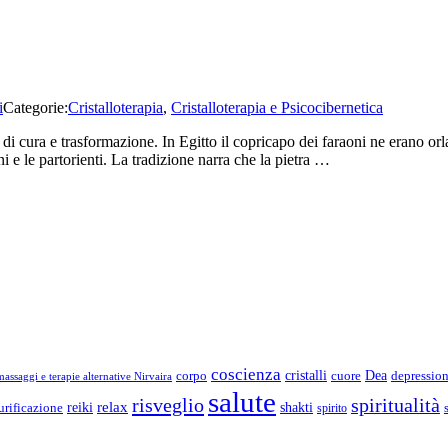
i
Categorie:
Cristalloterapia
,
Cristalloterapia e Psicocibernetica
i cura e trasformazione. In Egitto il copricapo dei faraoni ne erano orla
 e le partorienti. La tradizione narra che la pietra …
coscienza
Dea
corpo
cristalli
cuore
depressio
assaggi e terapie alternative Nirvaira
salute
risveglio
spiritualità
relax
reiki
shakti
urificazione
spirito