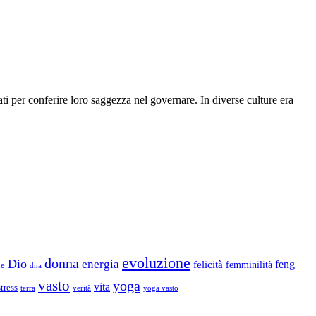
ti per conferire loro saggezza nel governare. In diverse culture era
evoluzione
donna
Dio
energia
felicità
feng
femminilità
ne
dna
vasto
yoga
vita
stress
terra
verità
yoga vasto