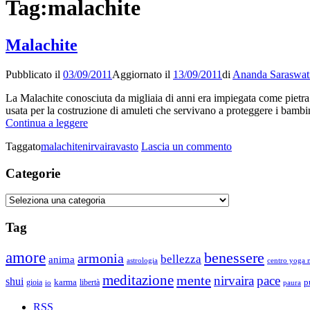
Tag:
malachite
Malachite
Pubblicato il
03/09/2011
Aggiornato il
13/09/2011
di
Ananda Saraswat
La Malachite conosciuta da migliaia di anni era impiegata come pietra d
usata per la costruzione di amuleti che servivano a proteggere i bambini
Malachite
Continua a leggere
su
Taggato
malachite
nirvaira
vasto
Lascia un commento
Malachite
Categorie
Categorie
Tag
amore
benessere
armonia
bellezza
anima
astrologia
centro yoga m
meditazione
mente
nirvaira
pace
shui
p
gioia
karma
libertà
io
paura
RSS