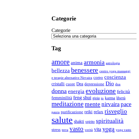
Categorie
Categorie
Tag
amore
armonia
anima
astrologia
benessere
bellezza
centro yoga massaggi
coscienza
corpo
e terapie alternative Nirvaira
Dio
Dea
cristalli
cuore
depressione
dna
evoluzione
donna
energia
felicità
feng shui
femminilità
gioia
karma
libertà
io
meditazione
mente
nirvaira
pace
risveglio
relax
reiki
purificazione
paura
salute
spiritualità
shakti
spirito
vasto
yoga
vita
stress
terra
verità
yoga vasto