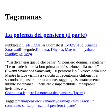
Tag:
manas
La potenza del pensiero (I parte)
Pubblicato il
24/11/2015
Aggiornato il
15/02/2018
di
Ananda
Saraswati
Categorie:
Dharana
,
Dhyana
,
Maestri
,
Pratyahara
,
Svādhyāya
,
Yoga
“Tu diventerai quello che pensi” “Il pensiero domina la materia”
“Le malattie hanno la loro prima manifestazione nella mente”
(Swami Sivananda Saraswati) 1.Il pensiero è più veloce della luce
Mentre la luce viaggia a velocità di trecentomila chilometri al
secondo, il pensiero, praticamente, raggiunge istantaneamente
infinite lontananze. Il pensiero è impercettibile, impalpabile,
invisibile; è …
Continua a leggere
La potenza del pensiero (I parte)
Taggato
manas
pensiero
sivananda
yoga
yogavasto
Lascia un
commento
su La potenza del pensiero (I parte)