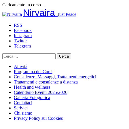
Caricamento in corso...
Salta
Nirvaira
Just Peace
al
contenuto
RSS
Facebook
Instagram
Twitter
Telegram
Ricerca
per:
Attività
Programma dei Corsi
Consulenze, Massaggi, Trattamenti energetici
Trattamenti e consulenze a distanza
Health and wellness
Calendario Eventi 2025/2026
Galleria Fotografica
Contattaci
Scrivici
Chi siamo
Privacy Policy sui Cookies