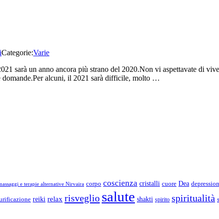
i
Categorie:
Varie
 sarà un anno ancora più strano del 2020.Non vi aspettavate di vivere 
re domande.Per alcuni, il 2021 sarà difficile, molto …
coscienza
Dea
corpo
cristalli
cuore
depressio
assaggi e terapie alternative Nirvaira
salute
risveglio
spiritualità
relax
reiki
shakti
urificazione
spirito