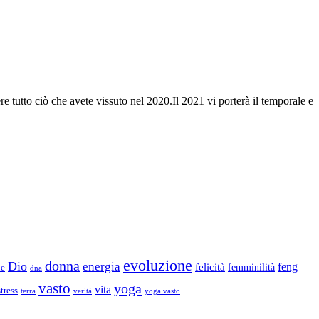
tutto ciò che avete vissuto nel 2020.Il 2021 vi porterà il temporale e
evoluzione
donna
Dio
energia
felicità
feng
femminilità
ne
dna
vasto
yoga
vita
stress
terra
verità
yoga vasto