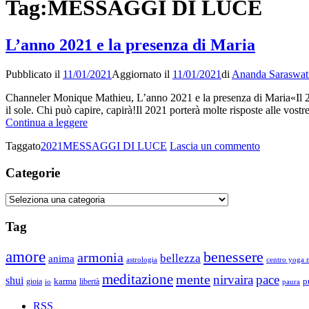
Tag:
MESSAGGI DI LUCE
L’anno 2021 e la presenza di Maria
Pubblicato il
11/01/2021
Aggiornato il
11/01/2021
di
Ananda Saraswat
Channeler Monique Mathieu, L’anno 2021 e la presenza di Maria«Il 2021
il sole. Chi può capire, capirà!Il 2021 porterà molte risposte alle vost
L’anno
Continua a leggere
2021
su
Taggato
2021
MESSAGGI DI LUCE
Lascia un commento
e
L’anno
la
2021
Categorie
presenza
e
di
la
Maria
Categorie
presenza
di
Tag
Maria
amore
benessere
armonia
bellezza
anima
astrologia
centro yoga m
meditazione
mente
nirvaira
pace
shui
p
gioia
karma
libertà
io
paura
RSS