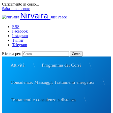
Caricamento in corso...
Salta al contenuto
Nirvaira
Just Peace
RSS
Facebook
Instagram
Twitter
Telegram
Ricerca per:
Attività
Programma dei Corsi
Consulenze, Massaggi, Trattamenti energetici
Trattamenti e consulenze a distanza