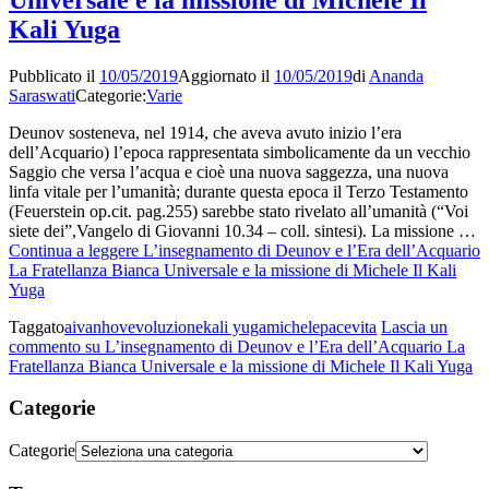
Kali Yuga
Pubblicato il
10/05/2019
Aggiornato il
10/05/2019
di
Ananda
Saraswati
Categorie:
Varie
Deunov sosteneva, nel 1914, che aveva avuto inizio l’era
dell’Acquario) l’epoca rappresentata simbolicamente da un vecchio
Saggio che versa l’acqua e cioè una nuova saggezza, una nuova
linfa vitale per l’umanità; durante questa epoca il Terzo Testamento
(Feuerstein op.cit. pag.255) sarebbe stato rivelato all’umanità (“Voi
siete dei”,Vangelo di Giovanni 10.34 – coll. sintesi). La missione …
Continua a leggere
L’insegnamento di Deunov e l’Era dell’Acquario
La Fratellanza Bianca Universale e la missione di Michele Il Kali
Yuga
Taggato
aivanhov
evoluzione
kali yuga
michele
pace
vita
Lascia un
commento
su L’insegnamento di Deunov e l’Era dell’Acquario La
Fratellanza Bianca Universale e la missione di Michele Il Kali Yuga
Categorie
Categorie