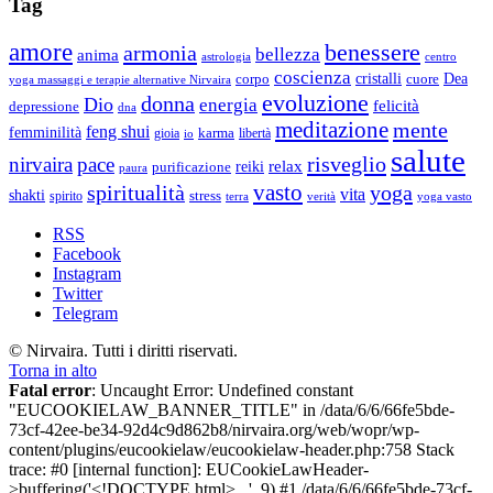
Tag
amore
benessere
armonia
bellezza
anima
astrologia
centro
coscienza
Dea
corpo
cristalli
cuore
yoga massaggi e terapie alternative Nirvaira
evoluzione
donna
Dio
energia
felicità
depressione
dna
meditazione
mente
feng shui
femminilità
gioia
karma
libertà
io
salute
risveglio
nirvaira
pace
relax
reiki
purificazione
paura
vasto
spiritualità
yoga
vita
shakti
spirito
stress
terra
verità
yoga vasto
RSS
Facebook
Instagram
Twitter
Telegram
© Nirvaira. Tutti i diritti riservati.
Torna in alto
Fatal error
: Uncaught Error: Undefined constant
"EUCOOKIELAW_BANNER_TITLE" in /data/6/6/66fe5bde-
73cf-42ee-be34-92d4c9d862b8/nirvaira.org/web/wopr/wp-
content/plugins/eucookielaw/eucookielaw-header.php:758 Stack
trace: #0 [internal function]: EUCookieLawHeader-
>buffering('<!DOCTYPE html>...', 9) #1 /data/6/6/66fe5bde-73cf-