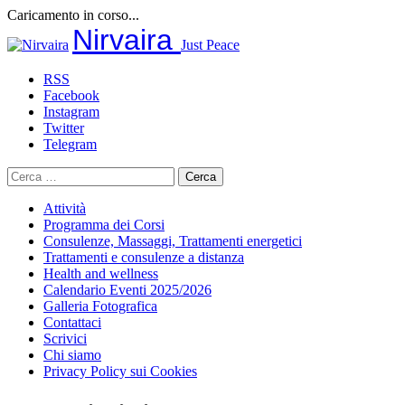
Caricamento in corso...
Salta
Nirvaira
Just Peace
al
contenuto
RSS
Facebook
Instagram
Twitter
Telegram
Ricerca
per:
Attività
Programma dei Corsi
Consulenze, Massaggi, Trattamenti energetici
Trattamenti e consulenze a distanza
Health and wellness
Calendario Eventi 2025/2026
Galleria Fotografica
Contattaci
Scrivici
Chi siamo
Privacy Policy sui Cookies