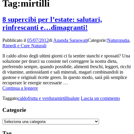
Tag:
mirtilli
8 supercibi per l’estate: salutari,
rinfrescanti e…dimagranti!
Pubblicato il
05/07/2012
di
Ananda Saraswati
Categorie:
Naturopatia
,
Rimedi e Cure Naturali
Il caldo afoso degli ultimi giorni ci fa sentire stanchi e spossati? Una
soluzione per tirarci su consiste nel correggere la nostra dieta,
preferendo sempre, quando possibile, alimenti freschi, leggeri, ricchi
di vitamine, antiossidanti e sali minerali, magari combinandoli in
gustose e originali ricette green. In questo modo, sarà più semplice
recuperare le energie necessarie …
8
Continua a leggere
supercibi
su
Taggato
caldo
frutta e verdura
mirtilli
salute
Lascia un commento
per
8
l’estate:
superci
Categorie
salutari,
per
rinfrescanti
l’estate:
e…
Categorie
salutari
dimagranti!
rinfresc
Tag