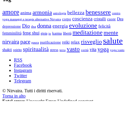
e…
dimagra
amore
benessere
armonia
bellezza
anima
astrologia
centro
coscienza
Dea
corpo
cristalli
cuore
yoga massaggi e terapie alternative Nirvaira
evoluzione
donna
Dio
energia
felicità
depressione
dna
meditazione
mente
feng shui
femminilità
gioia
karma
libertà
io
salute
risveglio
nirvaira
pace
relax
reiki
purificazione
paura
vasto
spiritualità
yoga
vita
shakti
spirito
stress
terra
verità
yoga vasto
RSS
Facebook
Instagram
Twitter
Telegram
© Nirvaira. Tutti i diritti riservati.
Torna in alto
Fatal error
: Uncaught Error: Undefined constant
"EUCOOKIELAW_BANNER_TITLE" in /data/6/6/66fe5bde-
73cf-42ee-be34-92d4c9d862b8/nirvaira.org/web/wopr/wp-
content/plugins/eucookielaw/eucookielaw-header.php:758 Stack
trace: #0 [internal function]: EUCookieLawHeader-
>buffering('<!DOCTYPE html>...', 9) #1 /data/6/6/66fe5bde-73cf-