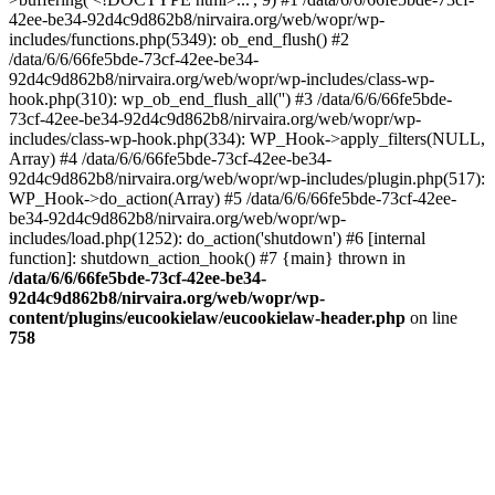
42ee-be34-92d4c9d862b8/nirvaira.org/web/wopr/wp-
includes/functions.php(5349): ob_end_flush() #2
/data/6/6/66fe5bde-73cf-42ee-be34-
92d4c9d862b8/nirvaira.org/web/wopr/wp-includes/class-wp-
hook.php(310): wp_ob_end_flush_all('') #3 /data/6/6/66fe5bde-
73cf-42ee-be34-92d4c9d862b8/nirvaira.org/web/wopr/wp-
includes/class-wp-hook.php(334): WP_Hook->apply_filters(NULL,
Array) #4 /data/6/6/66fe5bde-73cf-42ee-be34-
92d4c9d862b8/nirvaira.org/web/wopr/wp-includes/plugin.php(517):
WP_Hook->do_action(Array) #5 /data/6/6/66fe5bde-73cf-42ee-
be34-92d4c9d862b8/nirvaira.org/web/wopr/wp-
includes/load.php(1252): do_action('shutdown') #6 [internal
function]: shutdown_action_hook() #7 {main} thrown in
/data/6/6/66fe5bde-73cf-42ee-be34-
92d4c9d862b8/nirvaira.org/web/wopr/wp-
content/plugins/eucookielaw/eucookielaw-header.php
on line
758