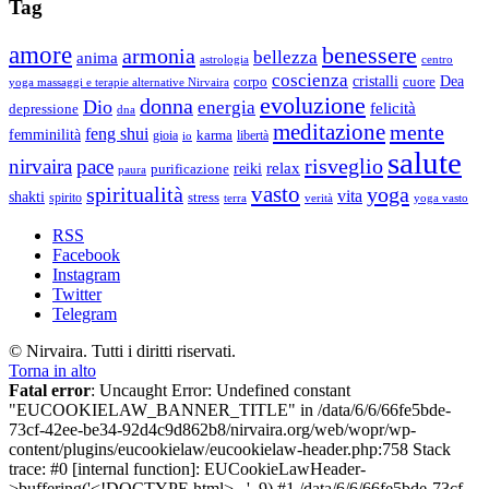
Tag
amore
benessere
armonia
bellezza
anima
astrologia
centro
coscienza
Dea
corpo
cristalli
cuore
yoga massaggi e terapie alternative Nirvaira
evoluzione
donna
Dio
energia
felicità
depressione
dna
meditazione
mente
feng shui
femminilità
gioia
karma
libertà
io
salute
risveglio
nirvaira
pace
relax
reiki
purificazione
paura
vasto
spiritualità
yoga
vita
shakti
spirito
stress
terra
verità
yoga vasto
RSS
Facebook
Instagram
Twitter
Telegram
© Nirvaira. Tutti i diritti riservati.
Torna in alto
Fatal error
: Uncaught Error: Undefined constant
"EUCOOKIELAW_BANNER_TITLE" in /data/6/6/66fe5bde-
73cf-42ee-be34-92d4c9d862b8/nirvaira.org/web/wopr/wp-
content/plugins/eucookielaw/eucookielaw-header.php:758 Stack
trace: #0 [internal function]: EUCookieLawHeader-
>buffering('<!DOCTYPE html>...', 9) #1 /data/6/6/66fe5bde-73cf-