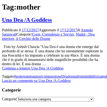
Tag:
mother
Una Dea /A Goddess
Pubblicato il
17/12/2017
Aggiornato il
17/12/2017
di
Ananda
Saraswati
Categorie:
Corsi, Consulenze e Servizi
,
Shakti - Dea
interiore, il Cerchio delle Donne
Foto by Ashish Chawla “Una Dea è una donna che emerge dal
profondo di se stessa. È una donna che ha onestamente esplorato la
sua #oscurità e ha imparato a celebrare la sua #luce. È una donna
che è in grado di innamorarsi delle magnifiche possibilità che ha
dentro di lei. È una donna …
Continua a leggere
Una Dea /A Goddess
Taggato
#potere
aiuto
amore
compassione
Dea
donna
femminilità
forza
god
Lascia un commento
su Una Dea /A Goddess
Categorie
Categorie