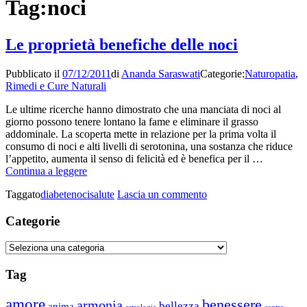
Tag:
noci
Le proprietà benefiche delle noci
Pubblicato il
07/12/2011
di
Ananda Saraswati
Categorie:
Naturopatia
,
Rimedi e Cure Naturali
Le ultime ricerche hanno dimostrato che una manciata di noci al
giorno possono tenere lontano la fame e eliminare il grasso
addominale. La scoperta mette in relazione per la prima volta il
consumo di noci e alti livelli di serotonina, una sostanza che riduce
l’appetito, aumenta il senso di felicità ed è benefica per il …
Le
Continua a leggere
proprietà
su
Taggato
diabete
noci
salute
Lascia un commento
benefiche
Le
delle
proprietà
Categorie
noci
benefiche
delle
Categorie
noci
Tag
amore
benessere
armonia
bellezza
anima
astrologia
centro