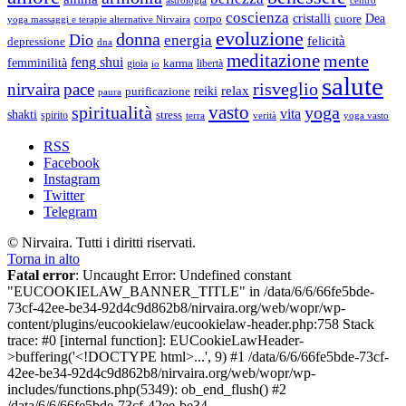
coscienza
Dea
corpo
cristalli
cuore
yoga massaggi e terapie alternative Nirvaira
evoluzione
donna
Dio
energia
felicità
depressione
dna
meditazione
mente
feng shui
femminilità
gioia
karma
libertà
io
salute
risveglio
nirvaira
pace
relax
reiki
purificazione
paura
vasto
spiritualità
yoga
vita
shakti
spirito
stress
terra
verità
yoga vasto
RSS
Facebook
Instagram
Twitter
Telegram
© Nirvaira. Tutti i diritti riservati.
Torna in alto
Fatal error
: Uncaught Error: Undefined constant
"EUCOOKIELAW_BANNER_TITLE" in /data/6/6/66fe5bde-
73cf-42ee-be34-92d4c9d862b8/nirvaira.org/web/wopr/wp-
content/plugins/eucookielaw/eucookielaw-header.php:758 Stack
trace: #0 [internal function]: EUCookieLawHeader-
>buffering('<!DOCTYPE html>...', 9) #1 /data/6/6/66fe5bde-73cf-
42ee-be34-92d4c9d862b8/nirvaira.org/web/wopr/wp-
includes/functions.php(5349): ob_end_flush() #2
/data/6/6/66fe5bde-73cf-42ee-be34-