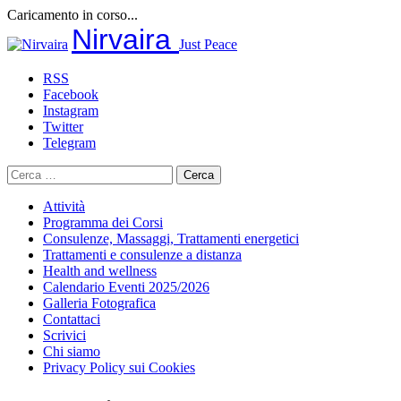
Caricamento in corso...
Salta
Nirvaira
Just Peace
al
contenuto
RSS
Facebook
Instagram
Twitter
Telegram
Ricerca
per:
Attività
Programma dei Corsi
Consulenze, Massaggi, Trattamenti energetici
Trattamenti e consulenze a distanza
Health and wellness
Calendario Eventi 2025/2026
Galleria Fotografica
Contattaci
Scrivici
Chi siamo
Privacy Policy sui Cookies