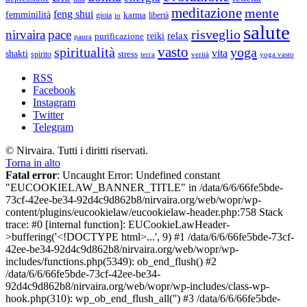
meditazione
mente
feng shui
femminilità
gioia
karma
libertà
io
salute
risveglio
nirvaira
pace
relax
reiki
purificazione
paura
vasto
spiritualità
yoga
vita
shakti
spirito
stress
terra
verità
yoga vasto
RSS
Facebook
Instagram
Twitter
Telegram
© Nirvaira. Tutti i diritti riservati.
Torna in alto
Fatal error
: Uncaught Error: Undefined constant
"EUCOOKIELAW_BANNER_TITLE" in /data/6/6/66fe5bde-
73cf-42ee-be34-92d4c9d862b8/nirvaira.org/web/wopr/wp-
content/plugins/eucookielaw/eucookielaw-header.php:758 Stack
trace: #0 [internal function]: EUCookieLawHeader-
>buffering('<!DOCTYPE html>...', 9) #1 /data/6/6/66fe5bde-73cf-
42ee-be34-92d4c9d862b8/nirvaira.org/web/wopr/wp-
includes/functions.php(5349): ob_end_flush() #2
/data/6/6/66fe5bde-73cf-42ee-be34-
92d4c9d862b8/nirvaira.org/web/wopr/wp-includes/class-wp-
hook.php(310): wp_ob_end_flush_all('') #3 /data/6/6/66fe5bde-