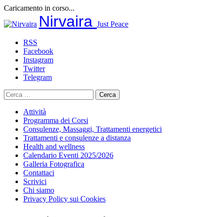
Caricamento in corso...
Salta
Nirvaira
Just Peace
al
contenuto
RSS
Facebook
Instagram
Twitter
Telegram
Ricerca
per:
Attività
Programma dei Corsi
Consulenze, Massaggi, Trattamenti energetici
Trattamenti e consulenze a distanza
Health and wellness
Calendario Eventi 2025/2026
Galleria Fotografica
Contattaci
Scrivici
Chi siamo
Privacy Policy sui Cookies