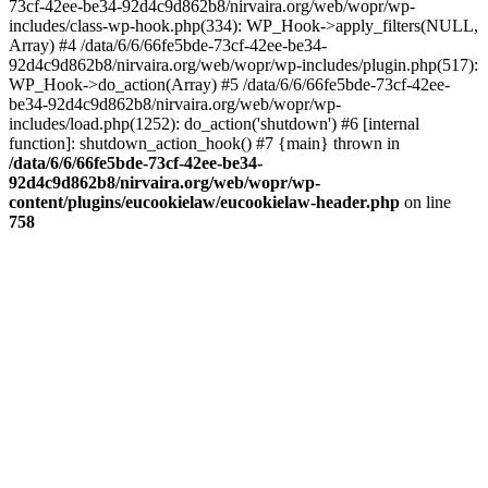
73cf-42ee-be34-92d4c9d862b8/nirvaira.org/web/wopr/wp-
includes/class-wp-hook.php(334): WP_Hook->apply_filters(NULL,
Array) #4 /data/6/6/66fe5bde-73cf-42ee-be34-
92d4c9d862b8/nirvaira.org/web/wopr/wp-includes/plugin.php(517):
WP_Hook->do_action(Array) #5 /data/6/6/66fe5bde-73cf-42ee-
be34-92d4c9d862b8/nirvaira.org/web/wopr/wp-
includes/load.php(1252): do_action('shutdown') #6 [internal
function]: shutdown_action_hook() #7 {main} thrown in
/data/6/6/66fe5bde-73cf-42ee-be34-
92d4c9d862b8/nirvaira.org/web/wopr/wp-
content/plugins/eucookielaw/eucookielaw-header.php
on line
758