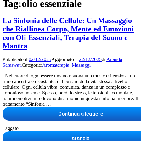
Tag:
olio essenziale
La Sinfonia delle Cellule: Un Massaggio
che Riallinea Corpo, Mente ed Emozioni
con Oli Essenziali, Terapia del Suono e
Mantra
Pubblicato il
02/12/2025
Aggiornato il
22/12/2025
di
Ananda
Saraswati
Categorie:
Aromaterapia
,
Massaggi
Nel cuore di ogni essere umano risuona una musica silenziosa, un
ritmo ancestrale e costante: è il pulsare della vita stessa a livello
cellulare. Ogni cellula vibra, comunica, danza in un complesso e
armonioso insieme. Spesso, però, lo stress, le tensioni accumulate, i
traumi emotivi introducono disarmonie in questa sinfonia interiore. Il
trattamento “Sinfonia …
La
Continua a leggere
Sinfonia
delle
Taggato
Cellule:
Un
arancio