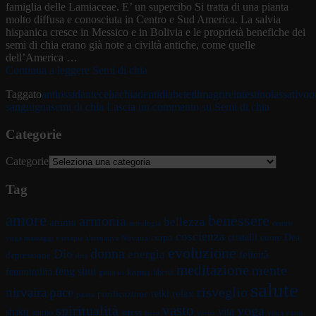
famiglia delle Lamiaceae. E’ un supercibo Si tratta di una pianta
molto diffusa e conosciuta in Centro e Sud America. La salvia
hispanica cresce in Messico e in Bolivia e le proprietà benefiche dei
semi di chia erano già note a civiltà antiche, come quelle
dell’America …
Continua a leggere
Semi di chia
Taggato
antiossidante
celiachia
denti
diabete
dimagrire
intestino
lassativo
o
sanguigna
semi di chia
Lascia un commento
su Semi di chia
Categorie
Categorie
Tag
amore
benessere
armonia
bellezza
anima
astrologia
centro
coscienza
Dea
corpo
cristalli
cuore
yoga massaggi e terapie alternative Nirvaira
evoluzione
donna
Dio
energia
felicità
depressione
dna
meditazione
mente
feng shui
femminilità
gioia
karma
libertà
io
salute
risveglio
nirvaira
pace
relax
reiki
purificazione
paura
vasto
spiritualità
yoga
vita
shakti
spirito
stress
terra
verità
yoga vasto