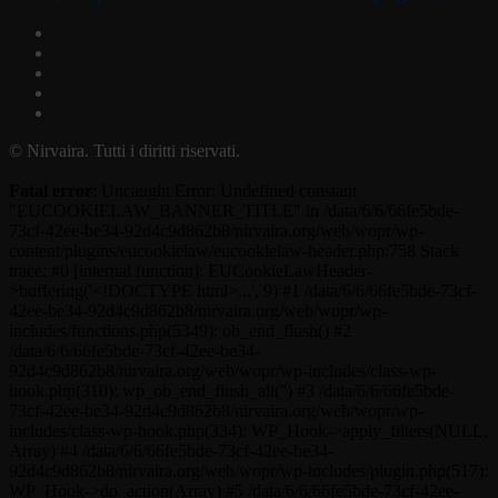
RSS
Facebook
Instagram
Twitter
Telegram
© Nirvaira. Tutti i diritti riservati.
Fatal error
: Uncaught Error: Undefined constant
"EUCOOKIELAW_BANNER_TITLE" in /data/6/6/66fe5bde-
73cf-42ee-be34-92d4c9d862b8/nirvaira.org/web/wopr/wp-
content/plugins/eucookielaw/eucookielaw-header.php:758 Stack
trace: #0 [internal function]: EUCookieLawHeader-
>buffering('<!DOCTYPE html>...', 9) #1 /data/6/6/66fe5bde-73cf-
42ee-be34-92d4c9d862b8/nirvaira.org/web/wopr/wp-
includes/functions.php(5349): ob_end_flush() #2
/data/6/6/66fe5bde-73cf-42ee-be34-
92d4c9d862b8/nirvaira.org/web/wopr/wp-includes/class-wp-
hook.php(310): wp_ob_end_flush_all('') #3 /data/6/6/66fe5bde-
73cf-42ee-be34-92d4c9d862b8/nirvaira.org/web/wopr/wp-
includes/class-wp-hook.php(334): WP_Hook->apply_filters(NULL,
Array) #4 /data/6/6/66fe5bde-73cf-42ee-be34-
92d4c9d862b8/nirvaira.org/web/wopr/wp-includes/plugin.php(517):
WP_Hook->do_action(Array) #5 /data/6/6/66fe5bde-73cf-42ee-