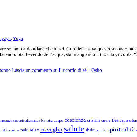
hyāya
,
Yoga
 soltanto a ricordarsi che tu sei. Gurdjieff usava questo secondo metodo
 facendo. Stai bevendo dell’acqua, stai mangiando il tuo cibo, ricorda: 
sonno
Lascia un commento
su Il ricordo di sé – Osho
coscienza
Dea
corpo
cristalli
cuore
depressio
assaggi e terapie alternative Nirvaira
salute
risveglio
spiritualità
relax
reiki
shakti
urificazione
spirito