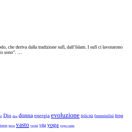
, che deriva dalla tradizione sufì, dall’Islam. I sufì ci lavorarono
“Io sono”. …
evoluzione
donna
Dio
energia
felicità
feng
femminilità
ne
dna
vasto
yoga
vita
stress
terra
verità
yoga vasto