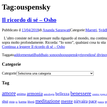
Tag:
ouspensky
Il ricordo di sé – Osho
Pubblicato il
13/04/2018
di
Ananda Saraswati
Categorie:
Maestri
,
Svād
L’altro consiste nel non pensare nulla riguardo al mondo, ma continuare
sopra molto profondamente. Ricorda: “Io sono”, qualsiasi cosa tu stia
Continua a leggere
Il ricordo di sé – Osho
Taggato
addormentati
Buddha
io sono
osho
ouspensky
risveglio
sé divino
Categorie
Categorie
Tag
amore
benessere
armonia
bellezza
anima
astrologia
centro yoga m
meditazione
mente
nirvaira
pace
shui
p
gioia
karma
libertà
io
paura