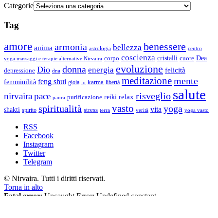
Categorie
Tag
amore
benessere
armonia
bellezza
anima
astrologia
centro
coscienza
Dea
corpo
cristalli
cuore
yoga massaggi e terapie alternative Nirvaira
evoluzione
donna
Dio
energia
felicità
depressione
dna
meditazione
mente
feng shui
femminilità
gioia
karma
libertà
io
salute
risveglio
nirvaira
pace
relax
reiki
purificazione
paura
vasto
spiritualità
yoga
vita
shakti
spirito
stress
terra
verità
yoga vasto
RSS
Facebook
Instagram
Twitter
Telegram
© Nirvaira. Tutti i diritti riservati.
Torna in alto
Fatal error
: Uncaught Error: Undefined constant
"EUCOOKIELAW_BANNER_TITLE" in /data/6/6/66fe5bde-
73cf-42ee-be34-92d4c9d862b8/nirvaira.org/web/wopr/wp-