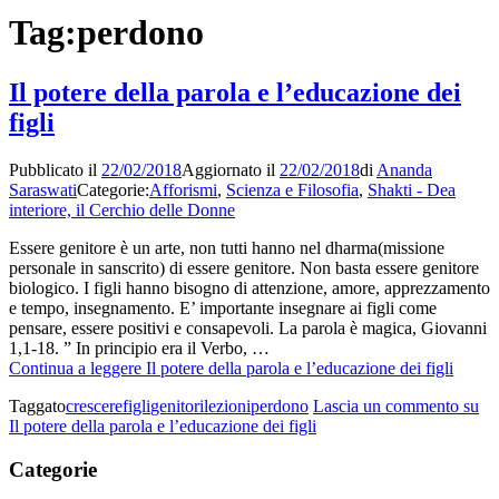
Tag:
perdono
Il potere della parola e l’educazione dei
figli
Pubblicato il
22/02/2018
Aggiornato il
22/02/2018
di
Ananda
Saraswati
Categorie:
Afforismi
,
Scienza e Filosofia
,
Shakti - Dea
interiore, il Cerchio delle Donne
Essere genitore è un arte, non tutti hanno nel dharma(missione
personale in sanscrito) di essere genitore. Non basta essere genitore
biologico. I figli hanno bisogno di attenzione, amore, apprezzamento
e tempo, insegnamento. E’ importante insegnare ai figli come
pensare, essere positivi e consapevoli. La parola è magica, Giovanni
1,1-18. ” In principio era il Verbo, …
Continua a leggere
Il potere della parola e l’educazione dei figli
Taggato
crescere
figli
genitori
lezioni
perdono
Lascia un commento
su
Il potere della parola e l’educazione dei figli
Categorie