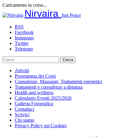
Caricamento in corso...
Salta
Nirvaira
Just Peace
al
contenuto
RSS
Facebook
Instagram
Twitter
Telegram
Ricerca
per:
Attività
Programma dei Corsi
Consulenze, Massaggi, Trattamenti energetici
Trattamenti e consulenze a distanza
Health and wellness
Calendario Eventi 2025/2026
Galleria Fotografica
Contattaci
Scrivici
Chi siamo
Privacy Policy sui Cookies