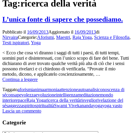
Tag:
ricerca della verità
L’unica fonte di sapere che possediamo.
Pubblicato il
16/09/2013
Aggiornato il
16/09/2013
di
Nirvaira
Categorie:
Aforismi
,
Maestri
,
Raja Yoga
,
Scienza e Filosofia
,
Testi ispiratori
,
Yoga
< Ecco che cosa vi diranno i saggi di tutti i paesi, di tutti tempi,
uomini puri e disinteressati, con l’unico scopo di fare del bene. Tutti
dichiarano di aver trovato qualche verità più alta di ciò che i sensi
possono rivelarci e ci chiedono di verificarla. “Provate il mio
metodo, dicono, e applicatelo coscienziosamente, …
L’unica
Continua a leggere
fonte
Taggato
aforismi
anima
armonia
attenzione
autoanalisi
conoscenza di
di
sé
consapevolezza
evoluzione
intelligenza
meditazione
mondo
sapere
interiore
pace
Raja Yoga
ricerca della verità
risveglio
rivelazione del
che
sé
saggezza
spirito
spiritualità
Swami Vivekananda
yoga
yoga vasto
possediamo.
su
Lascia un commento
L’unica
fonte
Categorie
di
sapere