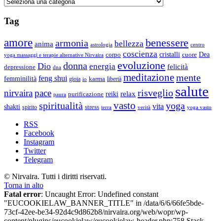
Categorie
che
possediamo.
Tag
amore
benessere
armonia
bellezza
anima
astrologia
centro
coscienza
Dea
corpo
cristalli
cuore
yoga massaggi e terapie alternative Nirvaira
evoluzione
donna
Dio
energia
felicità
depressione
dna
meditazione
mente
feng shui
femminilità
gioia
karma
libertà
io
salute
risveglio
nirvaira
pace
relax
reiki
purificazione
paura
vasto
spiritualità
yoga
vita
shakti
spirito
stress
terra
verità
yoga vasto
RSS
Facebook
Instagram
Twitter
Telegram
© Nirvaira. Tutti i diritti riservati.
Torna in alto
Fatal error
: Uncaught Error: Undefined constant
"EUCOOKIELAW_BANNER_TITLE" in /data/6/6/66fe5bde-
73cf-42ee-be34-92d4c9d862b8/nirvaira.org/web/wopr/wp-
content/plugins/eucookielaw/eucookielaw-header.php:758 Stack