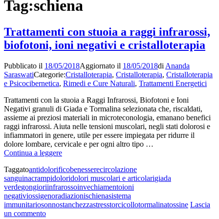
Tag:
schiena
Trattamenti con stuoia a raggi infrarossi,
biofotoni, ioni negativi e cristalloterapia
Pubblicato il
18/05/2018
Aggiornato il
18/05/2018
di
Ananda
Saraswati
Categorie:
Cristalloterapia
,
Cristalloterapia
,
Cristalloterapia
e Psicocibernetica
,
Rimedi e Cure Naturali
,
Trattamenti Energetici
Trattamenti con la stuoia a Raggi Infrarossi, Biofotoni e Ioni
Negativi granuli di Giada e Tormalina selezionata che, riscaldati,
assieme ai preziosi materiali in microteconologia, emanano benefici
raggi infrarossi. Aiuta nelle tensioni muscolari, negli stati dolorosi e
infiammatori in genere, utile per essere impiegata per ridurre il
dolore lombare, cervicale e per ogni altro tipo …
Trattamenti
Continua a leggere
con
Taggato
antidolorifico
benessere
circolazione
stuoia
sanguina
crampi
dolori
dolori muscolari e articolari
giada
a
verde
gongiori
infrarosso
invechiamento
ioni
raggi
negativi
ossigeno
radiazioni
schiena
sistema
infrarossi,
immunitario
sonno
stanchezza
stress
torcicollo
tormalina
tossine
Lascia
biofotoni,
su
un commento
ioni