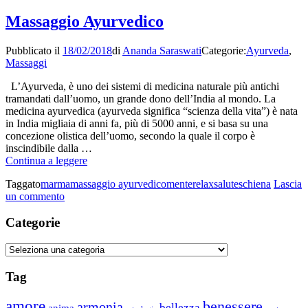
Trattamenti
negativi
con
e
Massaggio Ayurvedico
stuoia
cristalloterapia
a
Pubblicato il
18/02/2018
di
Ananda Saraswati
Categorie:
Ayurveda
,
raggi
Massaggi
infrarossi,
biofotoni,
L’Ayurveda, è uno dei sistemi di medicina naturale più antichi
ioni
tramandati dall’uomo, un grande dono dell’India al mondo. La
negativi
medicina ayurvedica (ayurveda significa “scienza della vita”) è nata
e
in India migliaia di anni fa, più di 5000 anni, e si basa su una
cristalloterapia
concezione olistica dell’uomo, secondo la quale il corpo è
inscindibile dalla …
Massaggio
Continua a leggere
Ayurvedico
Taggato
marma
massaggio ayurvedico
mente
relax
salute
schiena
Lascia
su
un commento
Massaggio
Ayurvedico
Categorie
Categorie
Tag
amore
benessere
armonia
bellezza