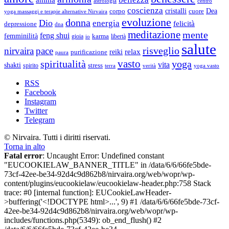
anima
astrologia
centro
coscienza
Dea
corpo
cristalli
cuore
yoga massaggi e terapie alternative Nirvaira
evoluzione
donna
Dio
energia
felicità
depressione
dna
meditazione
mente
feng shui
femminilità
gioia
karma
libertà
io
salute
risveglio
nirvaira
pace
relax
reiki
purificazione
paura
vasto
spiritualità
yoga
vita
shakti
spirito
stress
terra
verità
yoga vasto
RSS
Facebook
Instagram
Twitter
Telegram
© Nirvaira. Tutti i diritti riservati.
Torna in alto
Fatal error
: Uncaught Error: Undefined constant
"EUCOOKIELAW_BANNER_TITLE" in /data/6/6/66fe5bde-
73cf-42ee-be34-92d4c9d862b8/nirvaira.org/web/wopr/wp-
content/plugins/eucookielaw/eucookielaw-header.php:758 Stack
trace: #0 [internal function]: EUCookieLawHeader-
>buffering('<!DOCTYPE html>...', 9) #1 /data/6/6/66fe5bde-73cf-
42ee-be34-92d4c9d862b8/nirvaira.org/web/wopr/wp-
includes/functions.php(5349): ob_end_flush() #2