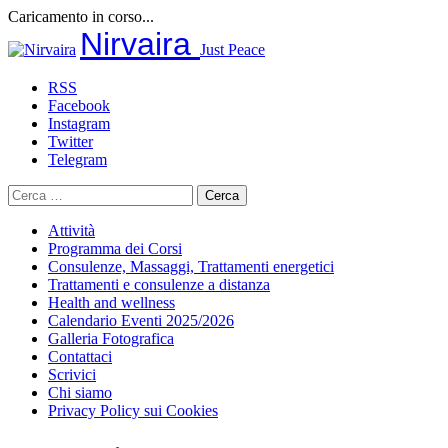
Caricamento in corso...
Salta
Nirvaira
Just Peace
al
contenuto
RSS
Facebook
Instagram
Twitter
Telegram
Ricerca
per:
Attività
Programma dei Corsi
Consulenze, Massaggi, Trattamenti energetici
Trattamenti e consulenze a distanza
Health and wellness
Calendario Eventi 2025/2026
Galleria Fotografica
Contattaci
Scrivici
Chi siamo
Privacy Policy sui Cookies