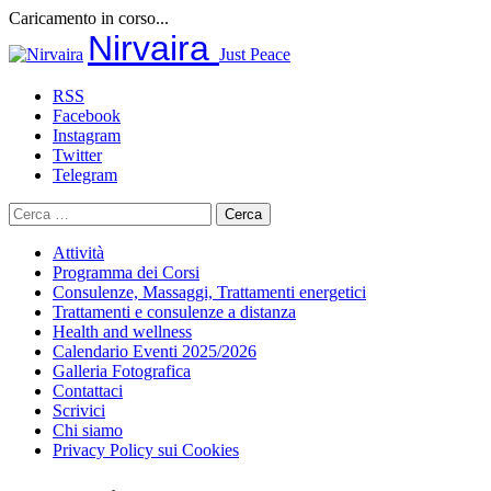
Caricamento in corso...
Salta
Nirvaira
Just Peace
al
contenuto
RSS
Facebook
Instagram
Twitter
Telegram
Ricerca
per:
Attività
Programma dei Corsi
Consulenze, Massaggi, Trattamenti energetici
Trattamenti e consulenze a distanza
Health and wellness
Calendario Eventi 2025/2026
Galleria Fotografica
Contattaci
Scrivici
Chi siamo
Privacy Policy sui Cookies