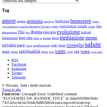
Categorie
Tag
amore
benessere
armonia
bellezza
anima
astrologia
centro
coscienza
Dea
corpo
cristalli
cuore
yoga massaggi e terapie alternative Nirvaira
evoluzione
donna
Dio
energia
felicità
depressione
dna
meditazione
mente
feng shui
femminilità
gioia
karma
libertà
io
salute
risveglio
nirvaira
pace
relax
reiki
purificazione
paura
vasto
spiritualità
yoga
vita
shakti
spirito
stress
terra
verità
yoga vasto
RSS
Facebook
Instagram
Twitter
Telegram
© Nirvaira. Tutti i diritti riservati.
Torna in alto
Fatal error
: Uncaught Error: Undefined constant
"EUCOOKIELAW_BANNER_TITLE" in /data/6/6/66fe5bde-
73cf-42ee-be34-92d4c9d862b8/nirvaira.org/web/wopr/wp-
content/plugins/eucookielaw/eucookielaw-header.php:758 Stack