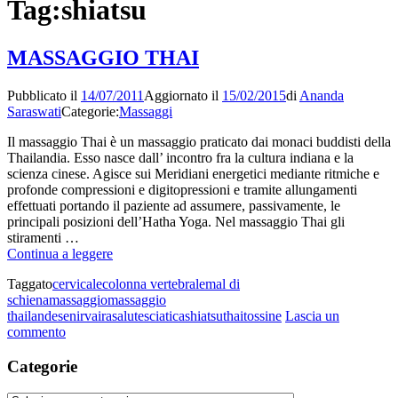
Tag:
shiatsu
MASSAGGIO THAI
Pubblicato il
14/07/2011
Aggiornato il
15/02/2015
di
Ananda
Saraswati
Categorie:
Massaggi
Il massaggio Thai è un massaggio praticato dai monaci buddisti della
Thailandia. Esso nasce dall’ incontro fra la cultura indiana e la
scienza cinese. Agisce sui Meridiani energetici mediante ritmiche e
profonde compressioni e digitopressioni e tramite allungamenti
effettuati portando il paziente ad assumere, passivamente, le
principali posizioni dell’Hatha Yoga. Nel massaggio Thai gli
stiramenti …
MASSAGGIO
Continua a leggere
THAI
Taggato
cervicale
colonna vertebrale
mal di
schiena
massaggio
massaggio
thailandese
nirvaira
salute
sciatica
shiatsu
thai
tossine
Lascia un
su
commento
MASSAGGIO
THAI
Categorie