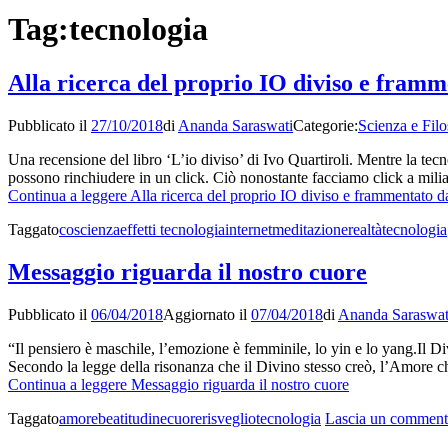
Tag:
tecnologia
Alla ricerca del proprio IO diviso e framm
Pubblicato il
27/10/2018
di
Ananda Saraswati
Categorie:
Scienza e Filo
Una recensione del libro ‘L’io diviso’ di Ivo Quartiroli. Mentre la tecno
possono rinchiudere in un click. Ciò nonostante facciamo click a milia
Continua a leggere
Alla ricerca del proprio IO diviso e frammentato da
Taggato
coscienza
effetti tecnologia
internet
meditazione
realtà
tecnologia
Messaggio riguarda il nostro cuore
Pubblicato il
06/04/2018
Aggiornato il
07/04/2018
di
Ananda Saraswat
“Il pensiero è maschile, l’emozione è femminile, lo yin e lo yang.Il D
Secondo la legge della risonanza che il Divino stesso creò, l’Amore
Continua a leggere
Messaggio riguarda il nostro cuore
Taggato
amore
beatitudine
cuore
risveglio
tecnologia
Lascia un commen