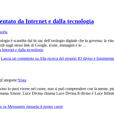
entato da Internet e dalla tecnologia
sofia
logia è scandita dal tic-tac dell’orologio digitale che la governa, la vit
rdi sugli stessi link di Google, icone, immagini e lo …
 Internet e dalla tecnologia
Lascia un commento
su Alla ricerca del proprio IO diviso e frammentat
i
Categorie:
Yoga
ivino lo puoi vivere nel cuore, non si può comprendere con la mente, pi
 chiama Amore, Luce Divina chiama Luce Divina.Il divino è Luce Infini
to
su Messaggio riguarda il nostro cuore