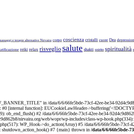
coscienza
Dea
corpo
cristalli
cuore
depressio
assaggi e terapie alternative Nirvaira
salute
risveglio
spiritualità
relax
reiki
shakti
urificazione
spirito
_BANNER_TITLE" in /data/6/6/66fe5bde-73cf-42ee-be34-92d4c9d86
e: #0 [internal function]: EUCookieLawHeader->buffering('<!DOCTYPE 
9): ob_end_flush() #2 /data/6/6/66fe5bde-73cf-42ee-be34-92d4c9d862
4c9d862b8/nirvaira.org/web/wopr/wp-includes/class-wp-hook.php(334)
.php(517): WP_Hook->do_action(Array) #5 /data/6/6/66fe5bde-73cf-
on]: shutdown_action_hook() #7 {main} thrown in
/data/6/6/66fe5bde-