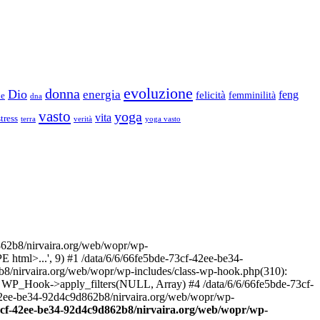
evoluzione
donna
Dio
energia
felicità
feng
femminilità
ne
dna
vasto
yoga
vita
stress
terra
verità
yoga vasto
2b8/nirvaira.org/web/wopr/wp-
html>...', 9) #1 /data/6/6/66fe5bde-73cf-42ee-be34-
b8/nirvaira.org/web/wopr/wp-includes/class-wp-hook.php(310):
: WP_Hook->apply_filters(NULL, Array) #4 /data/6/6/66fe5bde-73cf-
42ee-be34-92d4c9d862b8/nirvaira.org/web/wopr/wp-
73cf-42ee-be34-92d4c9d862b8/nirvaira.org/web/wopr/wp-