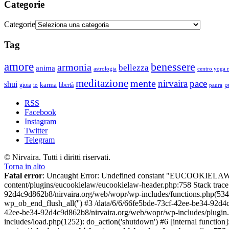
Categorie
Categorie
Tag
amore
benessere
armonia
bellezza
anima
astrologia
centro yoga m
meditazione
mente
nirvaira
pace
shui
p
gioia
karma
libertà
io
paura
RSS
Facebook
Instagram
Twitter
Telegram
© Nirvaira. Tutti i diritti riservati.
Torna in alto
Fatal error
: Uncaught Error: Undefined constant "EUCOOKIELAW
content/plugins/eucookielaw/eucookielaw-header.php:758 Stack trac
92d4c9d862b8/nirvaira.org/web/wopr/wp-includes/functions.php(534
wp_ob_end_flush_all('') #3 /data/6/6/66fe5bde-73cf-42ee-be34-92d
42ee-be34-92d4c9d862b8/nirvaira.org/web/wopr/wp-includes/plugin
includes/load.php(1252): do_action('shutdown') #6 [internal functi