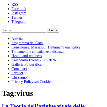
contenuto
RSS
Facebook
Instagram
Twitter
Telegram
Ricerca
per:
Attività
Programma dei Corsi
Consulenze, Massaggi, Trattamenti energetici
Trattamenti e consulenze a distanza
Health and wellness
Calendario Eventi 2025/2026
Galleria Fotografica
Contattaci
Scrivici
Chi siamo
Privacy Policy sui Cookies
Tag:
virus
La Teoria dell’origine virale delle