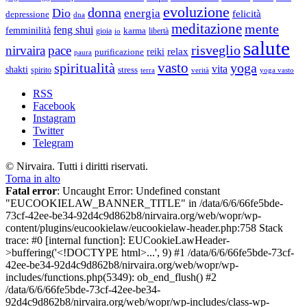
evoluzione
donna
Dio
energia
felicità
depressione
dna
meditazione
mente
feng shui
femminilità
gioia
karma
libertà
io
salute
risveglio
nirvaira
pace
relax
reiki
purificazione
paura
vasto
spiritualità
yoga
vita
shakti
spirito
stress
terra
verità
yoga vasto
RSS
Facebook
Instagram
Twitter
Telegram
© Nirvaira. Tutti i diritti riservati.
Torna in alto
Fatal error
: Uncaught Error: Undefined constant
"EUCOOKIELAW_BANNER_TITLE" in /data/6/6/66fe5bde-
73cf-42ee-be34-92d4c9d862b8/nirvaira.org/web/wopr/wp-
content/plugins/eucookielaw/eucookielaw-header.php:758 Stack
trace: #0 [internal function]: EUCookieLawHeader-
>buffering('<!DOCTYPE html>...', 9) #1 /data/6/6/66fe5bde-73cf-
42ee-be34-92d4c9d862b8/nirvaira.org/web/wopr/wp-
includes/functions.php(5349): ob_end_flush() #2
/data/6/6/66fe5bde-73cf-42ee-be34-
92d4c9d862b8/nirvaira.org/web/wopr/wp-includes/class-wp-