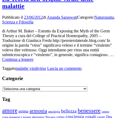
malattie
Pubblicato il
23/06/2012
di
Ananda Saraswati
Categorie:
Naturopatia
,
Scienza e Filosofia
di Arthur M. Baker – Estratto da Exposing the Myth of the Germ
Theory a cura del College of Practical Homeopathy, 2005 –
Traduzione di Gianluca Freda http://pensierolaterale.blog.com/ In
origine la parola “virus” significava veleno e il termine “virulento”
voleva dire velenoso. Oggi intendiamo per virus una entità
submicroscopica e “virulento”, in generale, significa contagioso. …
La
Continua a leggere
Teoria
su
Taggato
malattie virali
virus
Lascia un commento
dell’origine
La
virale
Teoria
Categorie
delle
dell’origine
malattie
virale
Categorie
delle
malattie
Tag
amore
benessere
armonia
bellezza
anima
astrologia
centro
coscienza
Dea
corpo
cristalli
cuore
yoga massaggi e terapie alternative Nirvaira