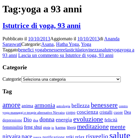
Tag:
yoga a 93 anni
Istutrice di yoga, 93 anni
Pubblicato il
10/10/2013
Aggiornato il
10/10/2013
di
Ananda
Saraswati
Categorie:
Asana
,
Hatha Yoga
,
Yoga
Taggato
benefici yoga
benessere
elasticità
giovinezza
salute
yoga
yoga a
93 anni
Lascia un commento
su Istutrice di yoga, 93 anni
Categorie
Categorie
Tag
amore
benessere
armonia
bellezza
anima
astrologia
centro
coscienza
Dea
corpo
cristalli
cuore
yoga massaggi e terapie alternative Nirvaira
evoluzione
donna
Dio
energia
felicità
depressione
dna
meditazione
mente
feng shui
femminilità
gioia
karma
libertà
io
salute
risveglio
nirvaira
pace
relax
reiki
purificazione
paura