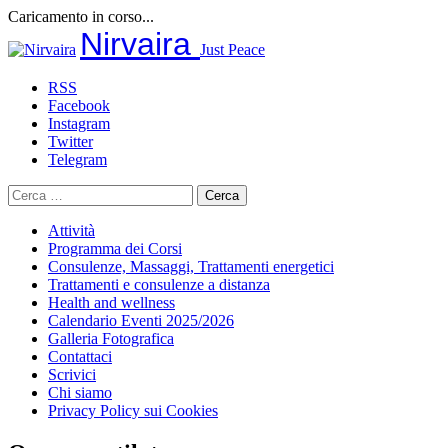
Caricamento in corso...
Salta
Nirvaira
Just Peace
al
contenuto
RSS
Facebook
Instagram
Twitter
Telegram
Ricerca
per:
Attività
Programma dei Corsi
Consulenze, Massaggi, Trattamenti energetici
Trattamenti e consulenze a distanza
Health and wellness
Calendario Eventi 2025/2026
Galleria Fotografica
Contattaci
Scrivici
Chi siamo
Privacy Policy sui Cookies