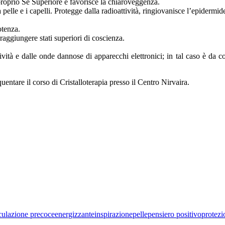
 proprio Sé Superiore e favorisce la chiaroveggenza.
pelle e i capelli. Protegge dalla radioattività, ringiovanisce l’epidermid
otenza.
raggiungere stati superiori di coscienza.
tività e dalle onde dannose di apparecchi elettronici; in tal caso è da 
uentare il corso di Cristalloterapia presso il Centro Nirvaira.
culazione precoce
energizzante
inspirazione
pelle
pensiero positivo
protezi