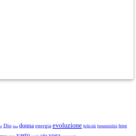
evoluzione
donna
Dio
energia
felicità
feng
femminilità
ne
dna
vasto
yoga
vita