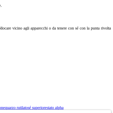
e.
collocare vicino agli apparecchi o da tenere con sé con la punta rivolta
one
quarzo rutilato
sé superiore
stato alpha