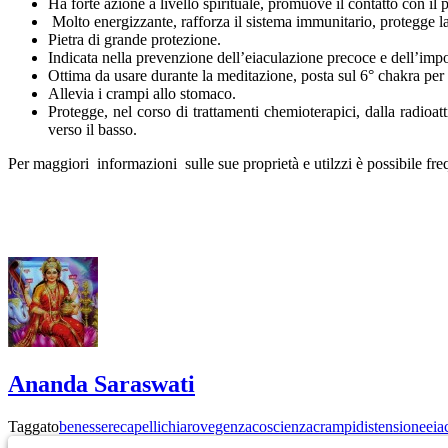
Ha forte azione a livello spirituale, promuove il contatto con il
Molto energizzante, rafforza il sistema immunitario, protegge la 
Pietra di grande protezione.
Indicata nella prevenzione dell’eiaculazione precoce e dell’imp
Ottima da usare durante la meditazione, posta sul 6° chakra per 
Allevia i crampi allo stomaco.
Protegge, nel corso di trattamenti chemioterapici, dalla radioat
verso il basso.
Per maggiori informazioni sulle sue proprietà e utilzzi è possibile freq
Ananda Saraswati
Taggato
benessere
capelli
chiarovegenza
coscienza
crampi
distensione
eia