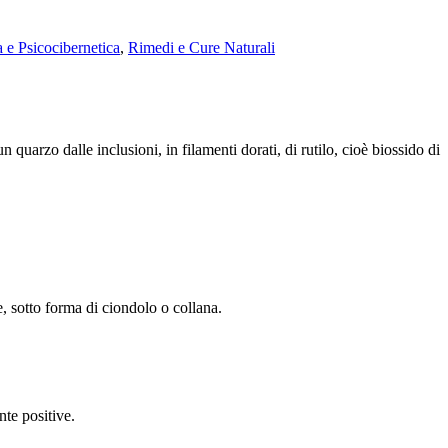
a e Psicocibernetica
,
Rimedi e Cure Naturali
n quarzo dalle inclusioni, in filamenti dorati, di rutilo, cioè biossido di
e, sotto forma di ciondolo o collana.
nte positive.