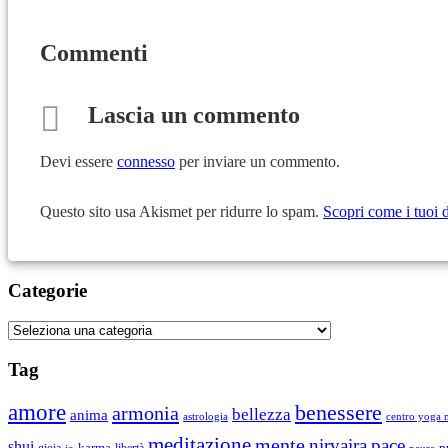
Commenti
Lascia un commento
Devi essere
connesso
per inviare un commento.
Questo sito usa Akismet per ridurre lo spam.
Scopri come i tuoi 
Categorie
Categorie
Tag
amore
benessere
armonia
bellezza
anima
astrologia
centro yoga m
meditazione
mente
nirvaira
pace
shui
p