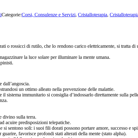
i
Categorie:
Corsi, Consulenze e Servizi
,
Cristalloterapia
,
Cristalloterapi
i o rossicci di rutilo, che lo rendono carico elettricamente, si tratta di u
magazzinare la luce solare per illuminare la mente umana.
pinisti.
 e dall’angoscia.
strandosi un ottimo alleato nella prevenzione delle malattie.
e il sistema immunitario si consiglia d’indossarlo direttamente sulla pell
enza.
 divino sulla terra.
ad acuire predisposizioni telepatiche.
he si sentono soli: i suoi fili dorati possono portare amore, successo e spi
uarire, favorisce profondi stati alterati della mente (stato alpha).