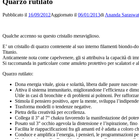
Quarzo rutilato
Pubblicato il
16/09/2012
Aggiornato il
06/01/2013
di
Ananda Saraswat
Qualche accenno su questo cristallo meraviglioso.
E’ un cristallo di quarzo contenente al suo interno filamenti biondo-dorat
Titanio.
Anticamente nota come capelvenere, gli si attribuiva la capacità di im
Si raccomanda in particolare come amuleto protettivo per scalatori e al
Quarzo rutilato:
Dona energia vitale, gioia e solarità, libera dalle paure nascoste
Attiva il sistema immunitario, migliorandone l’efficienza e dimo
Utile in casi di bronchite e di problemi ai polmoni. Per rafforzar
Stimola il pensiero positivo, apre la mente, sviluppa l’indipend
Trasforma modelli o tendenze negative.
Pietra della creatività per eccellenza.
Collega il 3° al 7° chakra favorendo la manifestazione del potere
Posato sul 3° occhio agevola la distensione e l’ispirazione, fino 
Facilita le riappacificazioni fra gli amanti ed è adatta a coloro c
Conduce e amplifica l’energia, i pensieri, le programmazioni per g