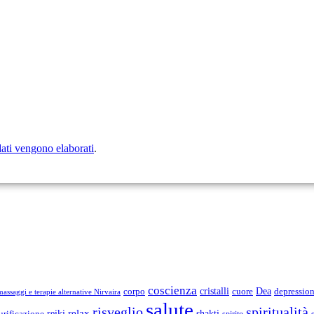
dati vengono elaborati
.
coscienza
Dea
corpo
cristalli
cuore
depressio
assaggi e terapie alternative Nirvaira
salute
risveglio
spiritualità
relax
reiki
shakti
urificazione