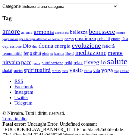
Categorie
Tag
amore
benessere
armonia
bellezza
anima
astrologia
centro
coscienza
Dea
corpo
cristalli
cuore
yoga massaggi e terapie alternative Nirvaira
evoluzione
donna
Dio
energia
felicità
depressione
dna
meditazione
mente
feng shui
femminilità
gioia
karma
libertà
io
salute
risveglio
nirvaira
pace
relax
reiki
purificazione
paura
vasto
spiritualità
yoga
vita
shakti
spirito
stress
terra
verità
yoga vasto
RSS
Facebook
Instagram
Twitter
Telegram
© Nirvaira. Tutti i diritti riservati.
Torna in alto
Fatal error
: Uncaught Error: Undefined constant
"EUCOOKIELAW_BANNER_TITLE" in /data/6/6/66fe5bde-
73cf-42ee-be34-92d4c9d862b8/nirvaira.org/web/wopr/wp-