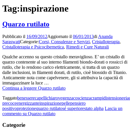
Tag:
inspirazione
Quarzo rutilato
Pubblicato il
16/09/2012
Aggiornato il
06/01/2013
di
Ananda
Saraswati
Categorie:
Corsi, Consulenze e Servizi
,
Cristalloterapia
,
Cristalloterapia e Psicocibernetica
,
Rimedi e Cure Naturali
Qualche accenno su questo cristallo meraviglioso. E’ un cristallo di
quarzo contenente al suo interno filamenti biondo-dorati o rossicci di
rutilo, che lo rendono carico elettricamente, si tratta di un quarzo
dalle inclusioni, in filamenti dorati, di rutilo, cioè biossido di Titanio.
Anticamente nota come capelvenere, gli si attribuiva la capacità di
immagazzinare la luce …
Continua a leggere
Quarzo rutilato
Taggato
benessere
capelli
chiarovegenza
coscienza
crampi
distensione
eia
precoce
energizzante
inspirazione
pelle
pensiero
positivo
protezione
quarzo rutilato
sé superiore
stato alpha
Lascia un
commento
su Quarzo rutilato
Categorie