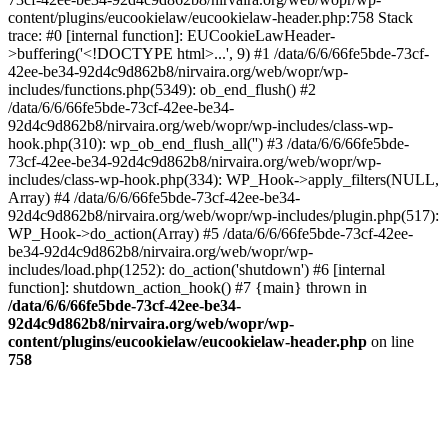
content/plugins/eucookielaw/eucookielaw-header.php:758 Stack
trace: #0 [internal function]: EUCookieLawHeader-
>buffering('<!DOCTYPE html>...', 9) #1 /data/6/6/66fe5bde-73cf-
42ee-be34-92d4c9d862b8/nirvaira.org/web/wopr/wp-
includes/functions.php(5349): ob_end_flush() #2
/data/6/6/66fe5bde-73cf-42ee-be34-
92d4c9d862b8/nirvaira.org/web/wopr/wp-includes/class-wp-
hook.php(310): wp_ob_end_flush_all('') #3 /data/6/6/66fe5bde-
73cf-42ee-be34-92d4c9d862b8/nirvaira.org/web/wopr/wp-
includes/class-wp-hook.php(334): WP_Hook->apply_filters(NULL,
Array) #4 /data/6/6/66fe5bde-73cf-42ee-be34-
92d4c9d862b8/nirvaira.org/web/wopr/wp-includes/plugin.php(517):
WP_Hook->do_action(Array) #5 /data/6/6/66fe5bde-73cf-42ee-
be34-92d4c9d862b8/nirvaira.org/web/wopr/wp-
includes/load.php(1252): do_action('shutdown') #6 [internal
function]: shutdown_action_hook() #7 {main} thrown in
/data/6/6/66fe5bde-73cf-42ee-be34-
92d4c9d862b8/nirvaira.org/web/wopr/wp-
content/plugins/eucookielaw/eucookielaw-header.php
on line
758