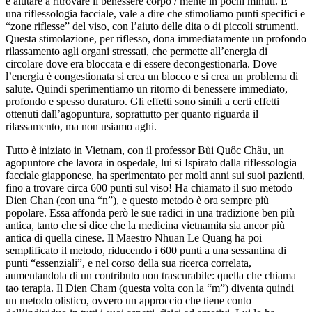
e aiutare a ritrovare il benessere corpo / mente in pochi minuti. E’
una riflessologia facciale, vale a dire che stimoliamo punti specifici e
“zone riflesse” del viso, con l’aiuto delle dita o di piccoli strumenti.
Questa stimolazione, per riflesso, dona immediatamente un profondo
rilassamento agli organi stressati, che permette all’energia di
circolare dove era bloccata e di essere decongestionarla. Dove
l’energia è congestionata si crea un blocco e si crea un problema di
salute. Quindi sperimentiamo un ritorno di benessere immediato,
profondo e spesso duraturo. Gli effetti sono simili a certi effetti
ottenuti dall’agopuntura, soprattutto per quanto riguarda il
rilassamento, ma non usiamo aghi.
Tutto è iniziato in Vietnam, con il professor Bùi Quôc Châu, un
agopuntore che lavora in ospedale, lui si Ispirato dalla riflessologia
facciale giapponese, ha sperimentato per molti anni sui suoi pazienti,
fino a trovare circa 600 punti sul viso! Ha chiamato il suo metodo
Dien Chan (con una “n”), e questo metodo è ora sempre più
popolare. Essa affonda però le sue radici in una tradizione ben più
antica, tanto che si dice che la medicina vietnamita sia ancor più
antica di quella cinese. Il Maestro Nhuan Le Quang ha poi
semplificato il metodo, riducendo i 600 punti a una sessantina di
punti “essenziali”, e nel corso della sua ricerca correlata,
aumentandola di un contributo non trascurabile: quella che chiama
tao terapia. Il Dien Cham (questa volta con la “m”) diventa quindi
un metodo olistico, ovvero un approccio che tiene conto