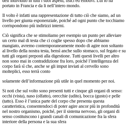
dell’individuo in tutti i suoi aspetti, fisici ed emotivi. Lui lo ha
portato in Francia e da li nell’intero mondo.
Il volto è infatti una rappresentazione di tutto ciò che siamo, ad un
livello per giunta esponenziale, poiché ad ogni punto che tocchiamo
corrispondono più indirizzi interni.
Ciò significa che se stimoliamo per esempio un punto per alleviare
un certo mal di testa che ci coglie spesso dopo che abbiamo
mangiato, avremo contemporaneamente modo di agire non soltanto
al livello della nostra testa, bensì anche sullo stomaco, sul fegato e su
tutti gli organi preposti alla digestione. Tutti questi livelli per altro
non sono mai in contraddizione fra loro, poiché l’intelligenza del
corpo farà sì che, anche se gli imput inviati al cervello sono
molteplici, esso terrà conto
solamente dell’informazione più utile in quel momento per noi.
Si noti che sul volto sono presenti tutti e cinque gli organi di senso:
occhi (vista), naso (olfatto), orecchie (udito), bocca (gusto) e pelle
(tatto). Esso è l’unica parte del corpo che presenta questa
caratteristica, consentendoci di poter agire ancor più in profondità
nel nostro organismo, poiché, per il sistema nervoso, gli organi di
senso costituiscono i grandi canali di comunicazione fra la sfera
interiore della persona e la sua sfera