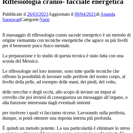
Riflessologia cranio- facciale energetica
Pubblicato il
26/03/2021
Aggiornato il
09/04/2021
di
Ananda
Saraswati
Categorie:
Varie
Il massaggio di riflessologia cranio sacrale energetico è un metodo di
origine vietnamita con tecniche energetiche che agisce su più livelli
per il benessere psico fisico mentale.
La preparazione e lo studio di questa tecnica è stato fatta con una
scuola del Messico.
Le riflessologie nel loro insieme, sono tutte quelle tecniche che
offrono la possibilità di lavorare sulle periferie del nostro corpo, al
livello della pelle, ad esempio delle mani, dei piedi, del volto,
delle orecchie e degli occhi, allo scopo di inviare un imput al
cervello che poi invierà di conseguenza un messaggio all’organo, o
alla funzione interessata dagli eventuali sintomi
per risolvere i quali vi facciamo ricorso. Lavorando sulla periferia,
dunque, si potrà ottenere una risposta interna più profonda.
È quindi un metodo potente. La sua particolarità è eliminare lo stress