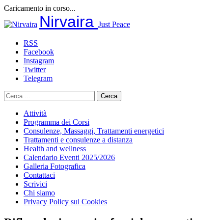
Caricamento in corso...
Salta
Nirvaira
Just Peace
al
contenuto
RSS
Facebook
Instagram
Twitter
Telegram
Ricerca
per:
Attività
Programma dei Corsi
Consulenze, Massaggi, Trattamenti energetici
Trattamenti e consulenze a distanza
Health and wellness
Calendario Eventi 2025/2026
Galleria Fotografica
Contattaci
Scrivici
Chi siamo
Privacy Policy sui Cookies