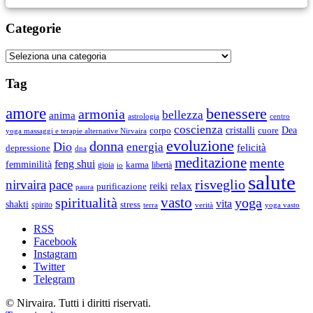
Categorie
Categorie
Tag
amore
benessere
armonia
bellezza
anima
astrologia
centro
coscienza
Dea
corpo
cristalli
cuore
yoga massaggi e terapie alternative Nirvaira
evoluzione
donna
Dio
energia
felicità
depressione
dna
meditazione
mente
feng shui
femminilità
gioia
karma
libertà
io
salute
risveglio
nirvaira
pace
relax
reiki
purificazione
paura
vasto
spiritualità
yoga
vita
shakti
spirito
stress
terra
verità
yoga vasto
RSS
Facebook
Instagram
Twitter
Telegram
© Nirvaira. Tutti i diritti riservati.