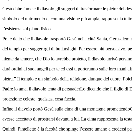
Gesù ebbe fame e il diavolo gli suggerì di trasformare le pietre del dese
simbolo del nutrimento e, con una visione più ampia, rappresenta tutto
l’esistenza sul piano fisico.
Poi è detto che il diavolo trasportò Gesù nella città Santa, Gerusale
del tempio per suggerirgli di buttarsi giù. Per essere più persuasivo, 
niente da temere, che Dio lo avrebbe protetto, il diavolo arrivò persino
darà ordini ai suoi angeli per te ed essi ti porteranno sulle loro mani af
pietra.” Il tempio è un simbolo della religione, dunque del cuore. Poic
Padre lo ama, il diavolo tenta di persuaderLo dicendo che il figlio di
protezione celeste, qualsiasi cosa faccia.
Infine il diavolo portò Gesù sulla cima di una montagna promettendoGli 
avesse accettato di prostrarsi davanti a lui. La cima rappresenta la testa,
Quindi, l’intelletto è la facoltà che spinge l’essere umano a credersi 