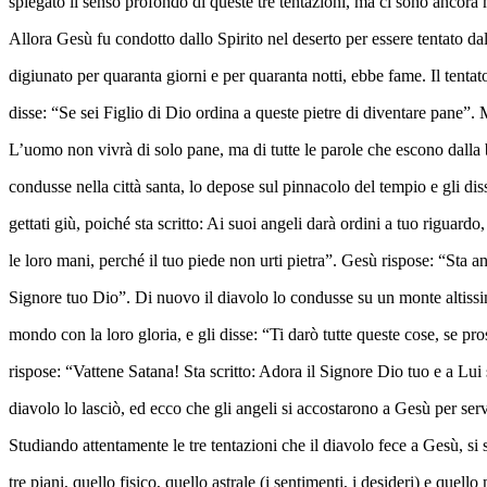
spiegato il senso profondo di queste tre tentazioni, ma ci sono ancora 
Allora Gesù fu condotto dallo Spirito nel deserto per essere tentato d
digiunato per quaranta giorni e per quaranta notti, ebbe fame. Il tentator
disse: “Se sei Figlio di Dio ordina a queste pietre di diventare pane”. 
L’uomo non vivrà di solo pane, ma di tutte le parole che escono dalla 
condusse nella città santa, lo depose sul pinnacolo del tempio e gli dis
gettati giù, poiché sta scritto: Ai suoi angeli darà ordini a tuo riguardo
le loro mani, perché il tuo piede non urti pietra”. Gesù rispose: “Sta an
Signore tuo Dio”. Di nuovo il diavolo lo condusse su un monte altissimo
mondo con la loro gloria, e gli disse: “Ti darò tutte queste cose, se pr
rispose: “Vattene Satana! Sta scritto: Adora il Signore Dio tuo e a Lui s
diavolo lo lasciò, ed ecco che gli angeli si accostarono a Gesù per serv
Studiando attentamente le tre tentazioni che il diavolo fece a Gesù, si
tre piani, quello fisico, quello astrale (i sentimenti, i desideri) e quello 