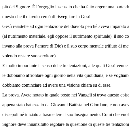
più del Signore. È l’orgoglio insensato che ha fatto ergere una parte d
questo che il diavolo cercò di risvegliare in Gesù.
Gesù resistette ad ogni tentazione del diavolo perché aveva imparato a
(al nutrimento materiale, egli oppose il nutrimento spirituale), il suo c
invano alla prova l’amore di Dio) e il suo corpo mentale (rifiutò di mett
volendo restare suo servitore).
È molto importante il senso delle tre tentazioni, alle quali Gesù venne
le dobbiamo affrontare ogni giorno nella vita quotidiana, e se vogliam
dobbiamo cominciare ad avere una visione chiara su di esse.
La prova. Avete notato in quale posto nei Vangeli si trova questo epis
appena stato battezzato da Giovanni Battista nel Giordano, e non avev
discepoli né iniziato a trasmettere il suo Insegnamento. Colui che vuole
Signore deve innanzitutto regolare la questione di queste tre tentazioni