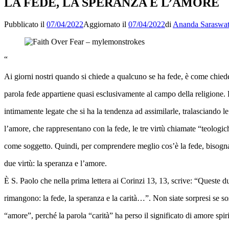
LA FEDE, LA SPERANZA E L’AMORE
Pubblicato il
07/04/2022
Aggiornato il
07/04/2022
di
Ananda Saraswat
“
Ai giorni nostri quando si chiede a qualcuno se ha fede, è come chiederg
parola fede appartiene quasi esclusivamente al campo della religione. 
intimamente legate che si ha la tendenza ad assimilarle, tralasciando le 
l’amore, che rappresentano con la fede, le tre virtù chiamate “teologi
come soggetto. Quindi, per comprendere meglio cos’è la fede, bisogna i
due virtù: la speranza e l’amore.
È S. Paolo che nella prima lettera ai Corinzi 13, 13, scrive: “Queste d
rimangono: la fede, la speranza e la carità…”. Non siate sorpresi se sos
“amore”, perché la parola “carità” ha perso il significato di amore spiri