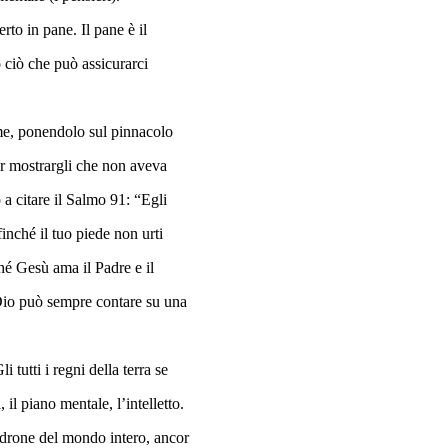
rto in pane. Il pane è il
 ciò che può assicurarci
mme, ponendolo sul pinnacolo
per mostrargli che non aveva
 a citare il Salmo 91: “Egli
finché il tuo piede non urti
hé Gesù ama il Padre e il
 Dio può sempre contare su una
tutti i regni della terra se
 il piano mentale, l’intelletto.
padrone del mondo intero, ancor