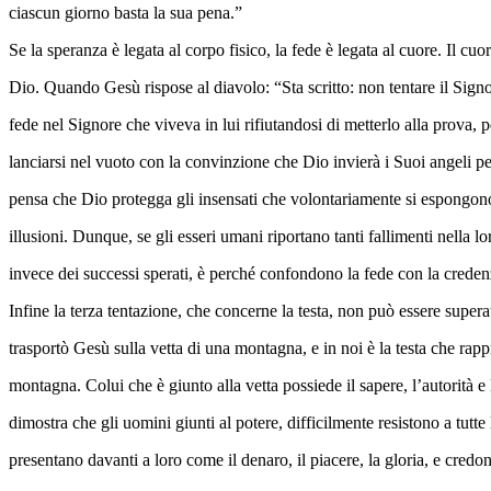
ciascun giorno basta la sua pena.”
Se la speranza è legata al corpo fisico, la fede è legata al cuore. Il cuo
Dio. Quando Gesù rispose al diavolo: “Sta scritto: non tentare il Sign
fede nel Signore che viveva in lui rifiutandosi di metterlo alla prova, 
lanciarsi nel vuoto con la convinzione che Dio invierà i Suoi angeli pe
pensa che Dio protegga gli insensati che volontariamente si espongono 
illusioni. Dunque, se gli esseri umani riportano tanti fallimenti nella lor
invece dei successi sperati, è perché confondono la fede con la creden
Infine la terza tentazione, che concerne la testa, non può essere supera
trasportò Gesù sulla vetta di una montagna, e in noi è la testa che rappr
montagna. Colui che è giunto alla vetta possiede il sapere, l’autorità e 
dimostra che gli uomini giunti al potere, difficilmente resistono a tutte l
presentano davanti a loro come il denaro, il piacere, la gloria, e credo