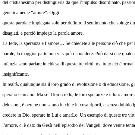
del cristianesimo per distinguerla da quell’impulso disordinato, passi
genericamente “amore”. Oggi
questa parola è impiegata solo per definire il sentimento che spinge qu
disagiati, e perciò impiego la parola amore.
La fede, la speranza e l’amore… Se chiedete alle persone ciò che per 
parole, la maggior parte non vi saprà rispondere. Può darsi che qualcun
infanzia sentì parlare in chiesa di queste tre virtù, ma tutto ciò è orma
insignificante.
In realtà, qualunque sia il loro grado di evoluzione o di educazione, g
sperano e amano. Ma se il loro credo, le loro speranze e il loro amore 
delusioni, è perché non sanno in chi e in cosa riporli, e senza dubbio 
credere in Dio, sperare in Lui e amarLo. Un esempio di queste tre virtù
l’amore, ci è dato da Gesù nell’episodio dei Vangeli, dove venne tenta