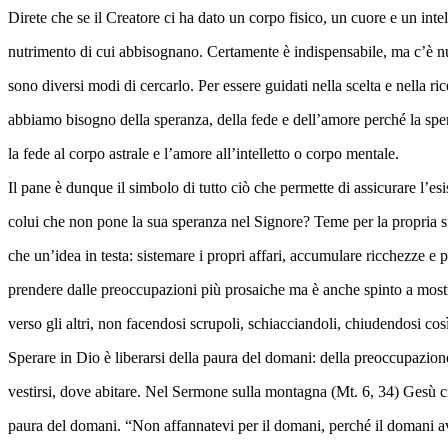
Direte che se il Creatore ci ha dato un corpo fisico, un cuore e un intel
nutrimento di cui abbisognano. Certamente è indispensabile, ma c’è nu
sono diversi modi di cercarlo. Per essere guidati nella scelta e nella ri
abbiamo bisogno della speranza, della fede e dell’amore perché la sper
la fede al corpo astrale e l’amore all’intelletto o corpo mentale.
Il pane è dunque il simbolo di tutto ciò che permette di assicurare l’es
colui che non pone la sua speranza nel Signore? Teme per la propria s
che un’idea in testa: sistemare i propri affari, accumulare ricchezze e pr
prendere dalle preoccupazioni più prosaiche ma è anche spinto a mostr
verso gli altri, non facendosi scrupoli, schiacciandoli, chiudendosi così
Sperare in Dio è liberarsi della paura del domani: della preoccupazion
vestirsi, dove abitare. Nel Sermone sulla montagna (Mt. 6, 34) Gesù ci
paura del domani. “Non affannatevi per il domani, perché il domani av