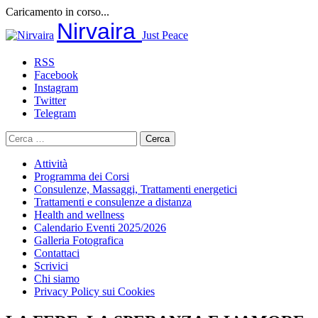
Caricamento in corso...
Salta
Nirvaira
Just Peace
al
contenuto
RSS
Facebook
Instagram
Twitter
Telegram
Ricerca
per:
Attività
Programma dei Corsi
Consulenze, Massaggi, Trattamenti energetici
Trattamenti e consulenze a distanza
Health and wellness
Calendario Eventi 2025/2026
Galleria Fotografica
Contattaci
Scrivici
Chi siamo
Privacy Policy sui Cookies