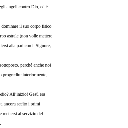
egli angeli contro Dio, ed è
 dominare il suo corpo fisico
orpo astrale (non volle mettere
ersi alla pari con il Signore,
 sottoposto, perché anche noi
o progredire interiormente,
odio? All’inizio! Gesù era
a ancora scelto i primi
 mettersi al servizio del
.