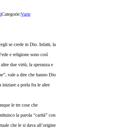
i
Categorie:
Varie
li se crede in Dio. Infatti, la
Fede e religione sono così
altre due virtù, la speranza e
che”, vale a dire che hanno Dio
niziare a porla fra le altre
unque le tre cose che
tituisco la parola “carità” con
tuale che le si dava all’origine