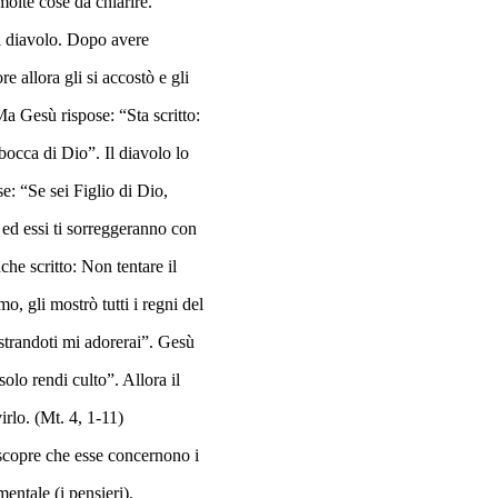
molte cose da chiarire.
al diavolo. Dopo avere
e allora gli si accostò e gli
Ma Gesù rispose: “Sta scritto:
bocca di Dio”. Il diavolo lo
se: “Se sei Figlio di Dio,
, ed essi ti sorreggeranno con
che scritto: Non tentare il
, gli mostrò tutti i regni del
ostrandoti mi adorerai”. Gesù
olo rendi culto”. Allora il
irlo. (Mt. 4, 1-11)
 scopre che esse concernono i
mentale (i pensieri).