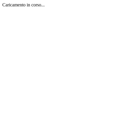
Caricamento in corso...
Salta
al
contenuto