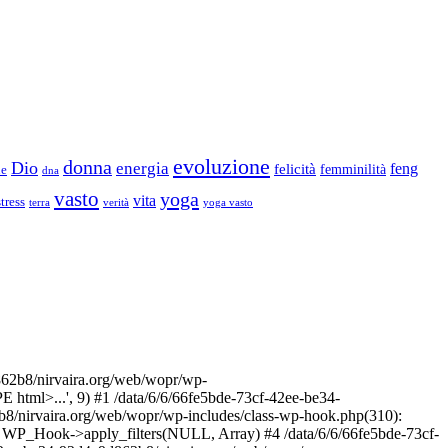
evoluzione
donna
Dio
energia
felicità
feng
femminilità
ne
dna
vasto
yoga
vita
stress
terra
verità
yoga vasto
2b8/nirvaira.org/web/wopr/wp-
html>...', 9) #1 /data/6/6/66fe5bde-73cf-42ee-be34-
b8/nirvaira.org/web/wopr/wp-includes/class-wp-hook.php(310):
: WP_Hook->apply_filters(NULL, Array) #4 /data/6/6/66fe5bde-73cf-