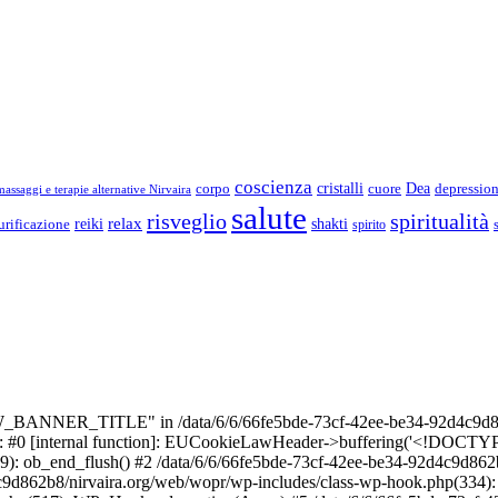
coscienza
Dea
corpo
cristalli
cuore
depressio
assaggi e terapie alternative Nirvaira
salute
risveglio
spiritualità
relax
reiki
shakti
urificazione
spirito
_BANNER_TITLE" in /data/6/6/66fe5bde-73cf-42ee-be34-92d4c9d86
e: #0 [internal function]: EUCookieLawHeader->buffering('<!DOCTYPE 
9): ob_end_flush() #2 /data/6/6/66fe5bde-73cf-42ee-be34-92d4c9d862
4c9d862b8/nirvaira.org/web/wopr/wp-includes/class-wp-hook.php(334)