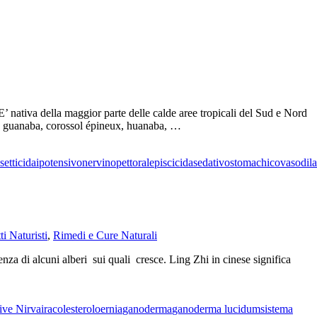
E’ nativa della maggior parte delle calde aree tropicali del Sud e Nord
, guanaba, corossol épineux, huanaba, …
setticida
ipotensivo
nervino
pettorale
piscicida
sedativo
stomachico
vasodila
ti Naturisti
,
Rimedi e Cure Naturali
za di alcuni alberi sui quali cresce. Ling Zhi in cinese significa
ive Nirvaira
colesterolo
ernia
ganoderma
ganoderma lucidum
sistema