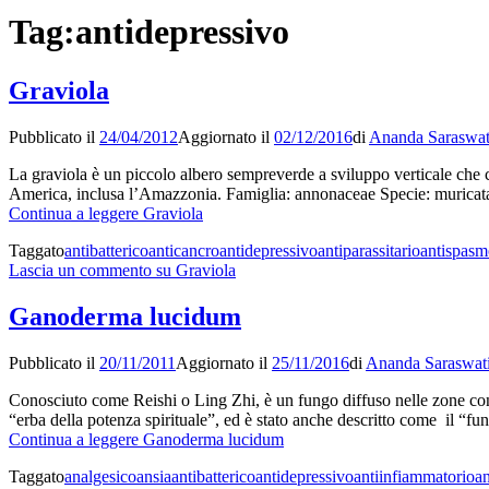
Tag:
antidepressivo
Graviola
Pubblicato il
24/04/2012
Aggiornato il
02/12/2016
di
Ananda Saraswat
La graviola è un piccolo albero sempreverde a sviluppo verticale che cr
America, inclusa l’Amazzonia. Famiglia: annonaceae Specie: murica
Continua a leggere
Graviola
Taggato
antibatterico
anticancro
antidepressivo
antiparassitario
antispasm
Lascia un commento
su Graviola
Ganoderma lucidum
Pubblicato il
20/11/2011
Aggiornato il
25/11/2016
di
Ananda Saraswat
Conosciuto come Reishi o Ling Zhi, è un fungo diffuso nelle zone con c
“erba della potenza spirituale”, ed è stato anche descritto come il “f
Continua a leggere
Ganoderma lucidum
Taggato
analgesico
ansia
antibatterico
antidepressivo
antiinfiammatorio
an