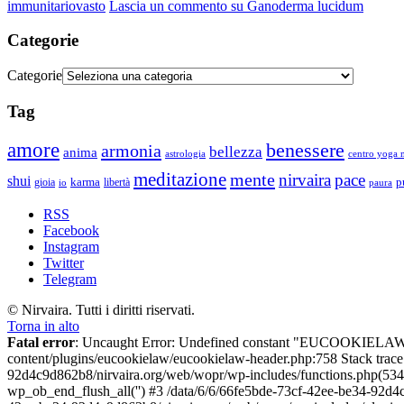
immunitario
vasto
Lascia un commento
su Ganoderma lucidum
Categorie
Categorie
Tag
amore
benessere
armonia
bellezza
anima
astrologia
centro yoga m
meditazione
mente
nirvaira
pace
shui
p
gioia
karma
libertà
io
paura
RSS
Facebook
Instagram
Twitter
Telegram
© Nirvaira. Tutti i diritti riservati.
Torna in alto
Fatal error
: Uncaught Error: Undefined constant "EUCOOKIELAW
content/plugins/eucookielaw/eucookielaw-header.php:758 Stack trac
92d4c9d862b8/nirvaira.org/web/wopr/wp-includes/functions.php(534
wp_ob_end_flush_all('') #3 /data/6/6/66fe5bde-73cf-42ee-be34-92d