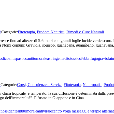
i
Categorie:
Fitoterapia
,
Prodotti Naturisti
,
Rimedi e Cure Naturali
esce fino ad altezze di 5-6 metri con grandi foglie lucide verde scuro. 
ta Nomi comuni: Graviola, soursop, guanábana, guanábano, guanavana
odico
antispastico
antitumorale
astringente
citotossico
febbrifugo
graviola
in
i
Categorie:
Corsi, Consulenze e Servizi
,
Fitoterapia
,
Naturopatia
,
Prodot
lima tropicale e temperato, la sua diffusione è determinata dalla presen
ungo dell’immortalità”. E ‘usato in Giappone e in Cina …
tiossidante
antitumorale
antivirale
centro yoga massaggi e terapie alternat