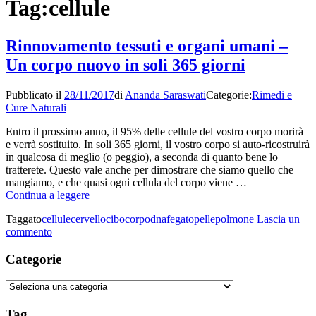
Tag:
cellule
Rinnovamento tessuti e organi umani –
Un corpo nuovo in soli 365 giorni
Pubblicato il
28/11/2017
di
Ananda Saraswati
Categorie:
Rimedi e
Cure Naturali
Entro il prossimo anno, il 95% delle cellule del vostro corpo morirà
e verrà sostituito. In soli 365 giorni, il vostro corpo si auto-ricostruirà
in qualcosa di meglio (o peggio), a seconda di quanto bene lo
tratterete. Questo vale anche per dimostrare che siamo quello che
mangiamo, e che quasi ogni cellula del corpo viene …
Rinnovamento
Continua a leggere
tessuti
Taggato
cellule
cervello
cibo
corpo
dna
fegato
pelle
polmone
Lascia un
e
su
commento
organi
Rinnovamento
umani
tessuti
Categorie
–
e
Un
organi
corpo
Categorie
umani
nuovo
–
in
Tag