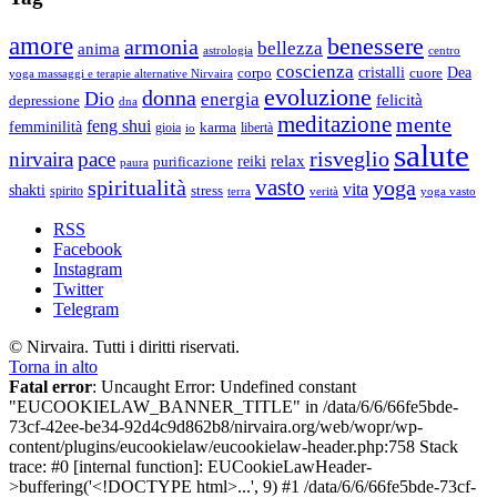
Un
soli
corpo
365
amore
benessere
armonia
nuovo
bellezza
giorni
anima
astrologia
centro
in
coscienza
Dea
corpo
cristalli
cuore
yoga massaggi e terapie alternative Nirvaira
soli
evoluzione
donna
Dio
energia
felicità
depressione
dna
365
meditazione
mente
feng shui
giorni
femminilità
gioia
karma
libertà
io
salute
risveglio
nirvaira
pace
relax
reiki
purificazione
paura
vasto
spiritualità
yoga
vita
shakti
spirito
stress
terra
verità
yoga vasto
RSS
Facebook
Instagram
Twitter
Telegram
© Nirvaira. Tutti i diritti riservati.
Torna in alto
Fatal error
: Uncaught Error: Undefined constant
"EUCOOKIELAW_BANNER_TITLE" in /data/6/6/66fe5bde-
73cf-42ee-be34-92d4c9d862b8/nirvaira.org/web/wopr/wp-
content/plugins/eucookielaw/eucookielaw-header.php:758 Stack
trace: #0 [internal function]: EUCookieLawHeader-
>buffering('<!DOCTYPE html>...', 9) #1 /data/6/6/66fe5bde-73cf-