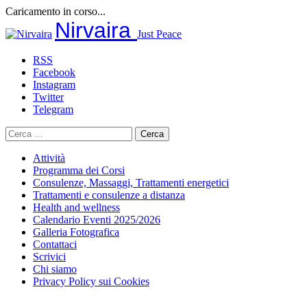
Caricamento in corso...
Salta
Nirvaira
Just Peace
al
contenuto
RSS
Facebook
Instagram
Twitter
Telegram
Ricerca
per:
Attività
Programma dei Corsi
Consulenze, Massaggi, Trattamenti energetici
Trattamenti e consulenze a distanza
Health and wellness
Calendario Eventi 2025/2026
Galleria Fotografica
Contattaci
Scrivici
Chi siamo
Privacy Policy sui Cookies