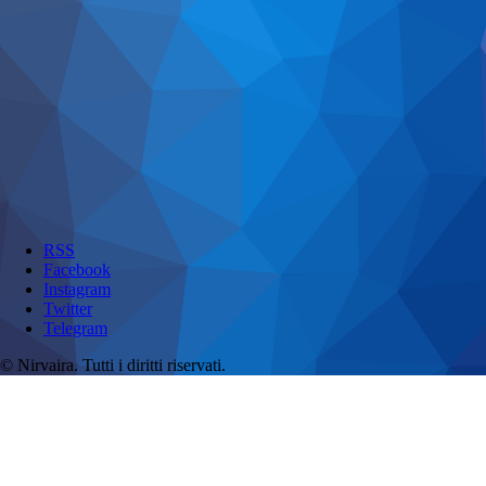
RSS
Facebook
Instagram
Twitter
Telegram
© Nirvaira. Tutti i diritti riservati.
Menu
Attività
Programma dei Corsi
Consulenze, Massaggi, Trattamenti energetici
Trattamenti e consulenze a distanza