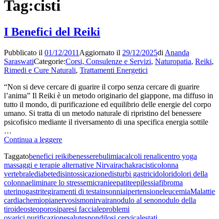
Tag:
cisti
I Benefici del Reiki
Pubblicato il
01/12/2011
Aggiornato il
29/12/2025
di
Ananda
Saraswati
Categorie:
Corsi, Consulenze e Servizi
,
Naturopatia
,
Reiki
,
Rimedi e Cure Naturali
,
Trattamenti Energetici
“Non si deve cercare di guarire il corpo senza cercare di guarire
l’anima” Il Reiki è un metodo originario del giappone, ma diffuso in
tutto il mondo, di purificazione ed equilibrio delle energie del corpo
umano. Si tratta di un metodo naturale di ripristino del benessere
psicofisico mediante il riversamento di una specifica energia sottile
…
I
Continua a leggere
Benefici
Taggato
benefici reiki
benessere
bulimia
calcoli renali
centro yoga
del
massaggi e terapie alternative Nirvaira
chakra
cisti
colonna
Reiki
vertebrale
diabete
disintossicazione
disturbi gastrici
dolori
dolori della
colonna
eliminare lo stress
emicranie
epatite
epilessia
fibroma
uterino
gastrite
giramenti di testa
insonnia
ipertensione
leucemia
Malattie
cardiache
miopia
nervosismo
nirvaira
nodulo al seno
nodulo della
tiroide
osteoporosi
paresi facciale
problemi
ovarici.
purificazione
salute
spondilosi cervicale
stati