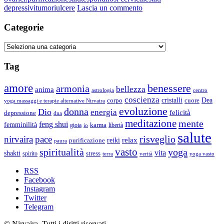
su
depressivi
tumori
ulcere
Lascia un commento
I
Benefici
Categorie
del
Reiki
Categorie
Tag
amore
benessere
armonia
bellezza
anima
astrologia
centro
coscienza
Dea
corpo
cristalli
cuore
yoga massaggi e terapie alternative Nirvaira
evoluzione
donna
Dio
energia
felicità
depressione
dna
meditazione
mente
feng shui
femminilità
gioia
karma
libertà
io
salute
risveglio
nirvaira
pace
relax
reiki
purificazione
paura
vasto
spiritualità
yoga
vita
shakti
spirito
stress
terra
verità
yoga vasto
RSS
Facebook
Instagram
Twitter
Telegram
© Nirvaira. Tutti i diritti riservati.