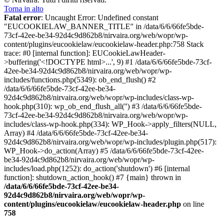
Torna in alto
Fatal error
: Uncaught Error: Undefined constant
"EUCOOKIELAW_BANNER_TITLE" in /data/6/6/66fe5bde-
73cf-42ee-be34-92d4c9d862b8/nirvaira.org/web/wopr/wp-
content/plugins/eucookielaw/eucookielaw-header.php:758 Stack
trace: #0 [internal function]: EUCookieLawHeader-
>buffering('<!DOCTYPE html>...', 9) #1 /data/6/6/66fe5bde-73cf-
42ee-be34-92d4c9d862b8/nirvaira.org/web/wopr/wp-
includes/functions.php(5349): ob_end_flush() #2
/data/6/6/66fe5bde-73cf-42ee-be34-
92d4c9d862b8/nirvaira.org/web/wopr/wp-includes/class-wp-
hook.php(310): wp_ob_end_flush_all('') #3 /data/6/6/66fe5bde-
73cf-42ee-be34-92d4c9d862b8/nirvaira.org/web/wopr/wp-
includes/class-wp-hook.php(334): WP_Hook->apply_filters(NULL,
Array) #4 /data/6/6/66fe5bde-73cf-42ee-be34-
92d4c9d862b8/nirvaira.org/web/wopr/wp-includes/plugin.php(517):
WP_Hook->do_action(Array) #5 /data/6/6/66fe5bde-73cf-42ee-
be34-92d4c9d862b8/nirvaira.org/web/wopr/wp-
includes/load.php(1252): do_action('shutdown') #6 [internal
function]: shutdown_action_hook() #7 {main} thrown in
/data/6/6/66fe5bde-73cf-42ee-be34-
92d4c9d862b8/nirvaira.org/web/wopr/wp-
content/plugins/eucookielaw/eucookielaw-header.php
on line
758