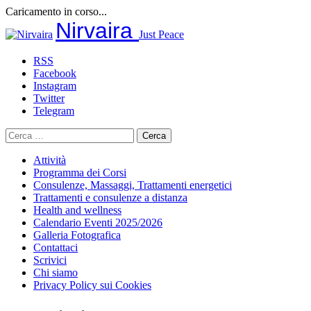
Caricamento in corso...
Salta
Nirvaira
Just Peace
al
contenuto
RSS
Facebook
Instagram
Twitter
Telegram
Ricerca
per:
Attività
Programma dei Corsi
Consulenze, Massaggi, Trattamenti energetici
Trattamenti e consulenze a distanza
Health and wellness
Calendario Eventi 2025/2026
Galleria Fotografica
Contattaci
Scrivici
Chi siamo
Privacy Policy sui Cookies