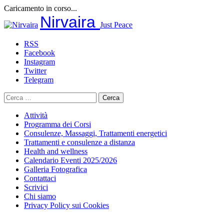
Caricamento in corso...
Salta
Nirvaira
Just Peace
al
contenuto
RSS
Facebook
Instagram
Twitter
Telegram
Ricerca
per:
Attività
Programma dei Corsi
Consulenze, Massaggi, Trattamenti energetici
Trattamenti e consulenze a distanza
Health and wellness
Calendario Eventi 2025/2026
Galleria Fotografica
Contattaci
Scrivici
Chi siamo
Privacy Policy sui Cookies