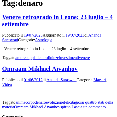
Tag:
denaro
Venere retrogrado in Leone: 23 luglio – 4
settembre
Pubblicato il
19/07/2023
Aggiornato il
19/07/2023
di
Ananda
Saraswati
Categorie:
Astrologia
Venere retrogrado in Leone: 23 luglio – 4 settembre
Taggato
amore
coppia
denaro
fininze
investimenti
venere
Omraam Mikhaël Aïvanhov
Pubblicato il
01/06/2012
di
Ananda Saraswati
Categorie:
Maestri
,
Video
Taggato
anima
corpo
denaro
evoluzione
felicità
gioia
i quattro stati della
su
materia
Omraam Mikhaël Aïvanhov
spirito
Lascia un commento
Omra
Mikha
Categorie