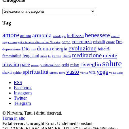
Aïvan
Categorie
Tag
amore
benessere
armonia
bellezza
anima
astrologia
centro
coscienza
Dea
corpo
cristalli
cuore
yoga massaggi e terapie alternative Nirvaira
evoluzione
donna
Dio
energia
felicità
depressione
dna
meditazione
mente
feng shui
femminilità
gioia
karma
libertà
io
salute
risveglio
nirvaira
pace
relax
reiki
purificazione
paura
vasto
spiritualità
yoga
vita
shakti
spirito
stress
terra
verità
yoga vasto
RSS
Facebook
Instagram
Twitter
Telegram
© Nirvaira. Tutti i diritti riservati.
Torna in alto
Fatal error
: Uncaught Error: Undefined constant
"EUCOOKIELAW_BANNER_TITLE" in /data/6/6/66fe5bde-