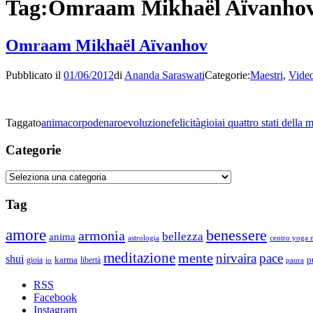
Tag:
Omraam Mikhaël Aïvanho
Omraam Mikhaël Aïvanhov
Pubblicato il
01/06/2012
di
Ananda Saraswati
Categorie:
Maestri
,
Vide
Taggato
anima
corpo
denaro
evoluzione
felicità
gioia
i quattro stati della 
Categorie
Categorie
Tag
amore
benessere
armonia
bellezza
anima
astrologia
centro yoga m
meditazione
mente
nirvaira
pace
shui
p
gioia
karma
libertà
io
paura
RSS
Facebook
Instagram