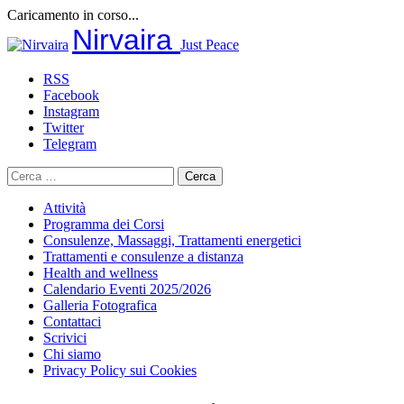
Caricamento in corso...
Salta
Nirvaira
Just Peace
al
contenuto
RSS
Facebook
Instagram
Twitter
Telegram
Ricerca
per:
Attività
Programma dei Corsi
Consulenze, Massaggi, Trattamenti energetici
Trattamenti e consulenze a distanza
Health and wellness
Calendario Eventi 2025/2026
Galleria Fotografica
Contattaci
Scrivici
Chi siamo
Privacy Policy sui Cookies