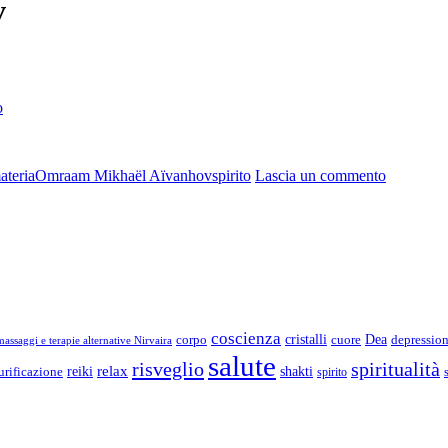
v
o
su
materia
Omraam Mikhaël Aïvanhov
spirito
Lascia un commento
Omraam
Mikhaël
Aïvanhov
coscienza
Dea
corpo
cristalli
cuore
depressio
assaggi e terapie alternative Nirvaira
salute
risveglio
spiritualità
relax
reiki
shakti
urificazione
spirito