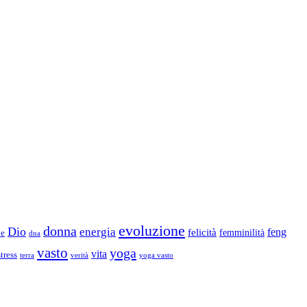
evoluzione
donna
Dio
energia
felicità
feng
femminilità
ne
dna
vasto
yoga
vita
stress
terra
verità
yoga vasto