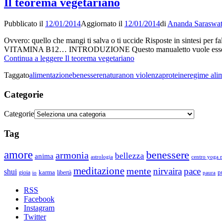
Il teorema vegetariano
Pubblicato il
12/01/2014
Aggiornato il
12/01/2014
di
Ananda Saraswat
Ovvero: quello che mangi ti salva o ti uccide Risposte in s
VITAMINA B12… INTRODUZIONE Questo manualetto vuole essere uno stru
Continua a leggere
Il teorema vegetariano
Taggato
alimentazione
benessere
natura
non violenza
proteine
regime ali
Categorie
Categorie
Tag
amore
benessere
armonia
bellezza
anima
astrologia
centro yoga m
meditazione
mente
nirvaira
pace
shui
p
gioia
karma
libertà
io
paura
RSS
Facebook
Instagram
Twitter