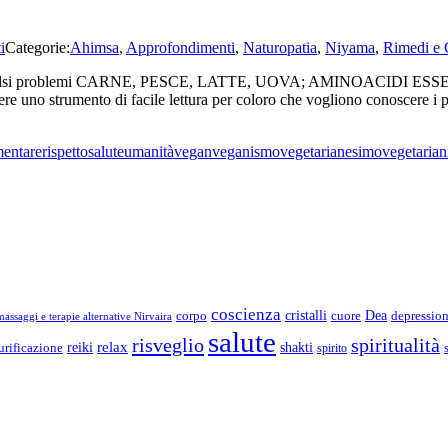
i
Categorie:
Ahimsa
,
Approfondimenti
,
Naturopatia
,
Niyama
,
Rimedi e 
intesi per falsi problemi CARNE, PESCE, LATTE, UOVA; AMINOAC
mento di facile lettura per coloro che vogliono conoscere i princip
mentare
rispetto
salute
umanità
vegan
veganismo
vegetarianesimo
vegetaria
coscienza
Dea
corpo
cristalli
cuore
depressio
assaggi e terapie alternative Nirvaira
salute
risveglio
spiritualità
relax
reiki
shakti
urificazione
spirito