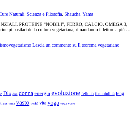
Cure Naturali
,
Scienza e Filosofia
,
Shaucha
,
Yama
IDI ESSENZIALI, PROTEINE “NOBILI”, FERRO, CALCIO, OMEGA 3,
i basilari della cultura vegetariana, rimandando il lettore a più …
nismo
vegetarismo
Lascia un commento
su Il teorema vegetariano
evoluzione
donna
Dio
energia
felicità
feng
femminilità
ne
dna
vasto
yoga
vita
stress
terra
verità
yoga vasto